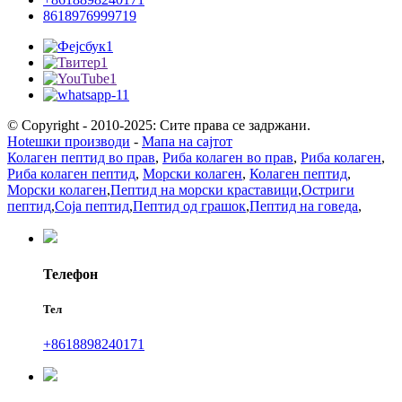
8618976999719
© Copyright - 2010-2025: Сите права се задржани.
Hotешки производи
-
Мапа на сајтот
Колаген пептид во прав
,
Риба колаген во прав
,
Риба колаген
,
Риба колаген пептид
,
Морски колаген
,
Колаген пептид
,
Морски колаген
,
Пептид на морски краставици
,
Остриги
пептид
,
Соја пептид
,
Пептид од грашок
,
Пептид на говеда
,
Телефон
Тел
+8618898240171