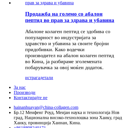
Продажба на големо со абалон
пептид во прав за здрава и убавина
Абалоне колаген пептид се здобива со
популарност во индустријата за
здравство и убавина за своите бројни
придобивки. Како водечки
производител на абалон колаген пептид
во Кина, ја разбираме зголемената
побарувачка за овој моќен додаток.
истрага
детали
За нас
Производи
Контактирајте не
hainanhuayan@china-collagen.com
Бр.12 Меифенг Роуд, Меијан наука и технологија Нов
град, Национална високо-технолошка зона Хаику, град
Хаику, провинција Хаинан, Кина.
+8618898240171