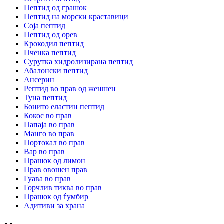
Пептид од грашок
Пептид на морски краставици
Соја пептид
Пептид од орев
Крокодил пептид
Пченка пептид
Сурутка хидролизирана пептид
Абалонски пептид
Ансерин
Pептид во прав од женшен
Туна пептид
Бонито еластин пептид
Кокос во прав
Папаја во прав
Манго во прав
Портокал во прав
Вар во прав
Прашок од лимон
Прав овошен прав
Гуава во прав
Горчлив тиква во прав
Прашок од ѓумбир
Адитиви за храна