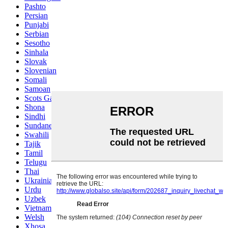
Pashto
Persian
Punjabi
Serbian
Sesotho
Sinhala
Slovak
Slovenian
Somali
Samoan
Scots Gaelic
Shona
Sindhi
Sundanese
Swahili
Tajik
Tamil
Telugu
Thai
Ukrainian
Urdu
Uzbek
Vietnamese
Welsh
Xhosa