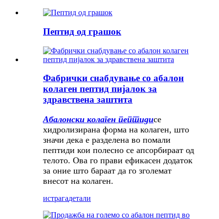
Пептид од грашок
Фабрички снабдување со абалон
колаген пептид пијалок за
здравствена заштита
Абалонски колаген пептиди
се
хидролизирана форма на колаген, што
значи дека е разделена во помали
пептиди кои полесно се апсорбираат од
телото. Ова го прави ефикасен додаток
за оние што бараат да го зголемат
внесот на колаген.
истрага
детали