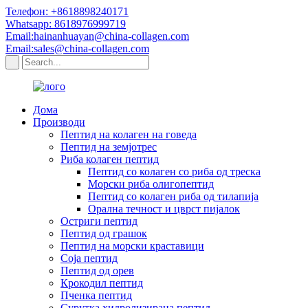
Телефон: +8618898240171
Whatsapp: 8618976999719
Email:hainanhuayan@china-collagen.com
Email:sales@china-collagen.com
Дома
Производи
Пептид на колаген на говеда
Пептид на земјотрес
Риба колаген пептид
Пептид со колаген со риба од треска
Морски риба олигопептид
Пептид со колаген риба од тилапија
Орална течност и цврст пијалок
Остриги пептид
Пептид од грашок
Пептид на морски краставици
Соја пептид
Пептид од орев
Крокодил пептид
Пченка пептид
Сурутка хидролизирана пептид