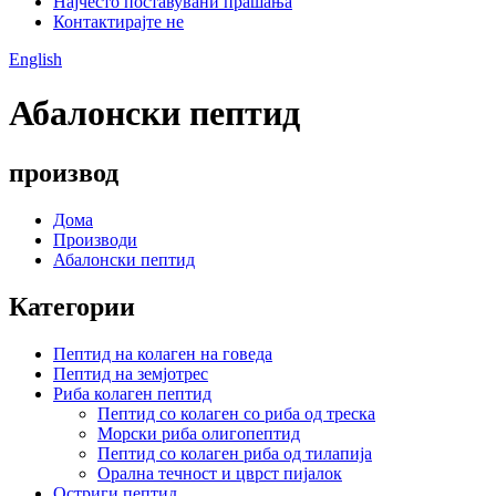
Најчесто поставувани прашања
Контактирајте не
English
Абалонски пептид
производ
Дома
Производи
Абалонски пептид
Категории
Пептид на колаген на говеда
Пептид на земјотрес
Риба колаген пептид
Пептид со колаген со риба од треска
Морски риба олигопептид
Пептид со колаген риба од тилапија
Орална течност и цврст пијалок
Остриги пептид