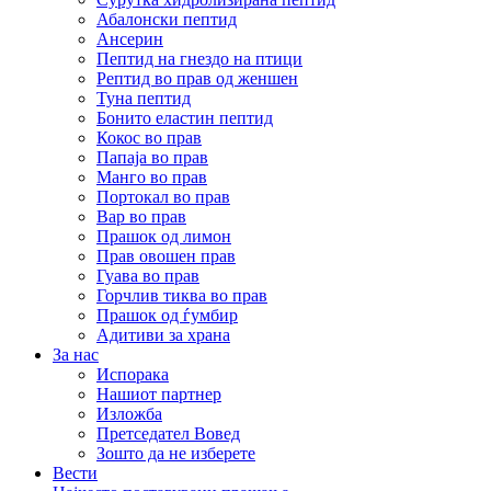
Абалонски пептид
Ансерин
Пептид на гнездо на птици
Pептид во прав од женшен
Туна пептид
Бонито еластин пептид
Кокос во прав
Папаја во прав
Манго во прав
Портокал во прав
Вар во прав
Прашок од лимон
Прав овошен прав
Гуава во прав
Горчлив тиква во прав
Прашок од ѓумбир
Адитиви за храна
За нас
Испорака
Нашиот партнер
Изложба
Претседател Вовед
Зошто да не изберете
Вести