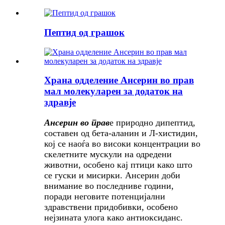
Пептид од грашок
Храна одделение Ансерин во прав
мал молекуларен за додаток на
здравје
Ансерин во прав
е природно дипептид,
составен од бета-аланин и Л-хистидин,
кој се наоѓа во високи концентрации во
скелетните мускули на одредени
животни, особено кај птици како што
се гуски и мисирки. Ансерин доби
внимание во последниве години,
поради неговите потенцијални
здравствени придобивки, особено
нејзината улога како антиоксиданс.