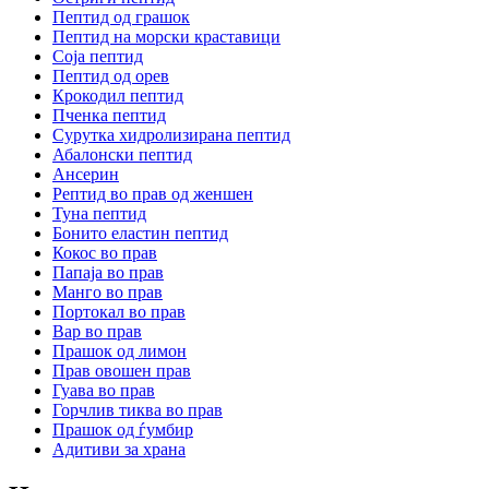
Пептид од грашок
Пептид на морски краставици
Соја пептид
Пептид од орев
Крокодил пептид
Пченка пептид
Сурутка хидролизирана пептид
Абалонски пептид
Ансерин
Pептид во прав од женшен
Туна пептид
Бонито еластин пептид
Кокос во прав
Папаја во прав
Манго во прав
Портокал во прав
Вар во прав
Прашок од лимон
Прав овошен прав
Гуава во прав
Горчлив тиква во прав
Прашок од ѓумбир
Адитиви за храна