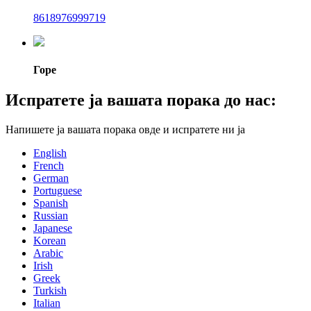
8618976999719
Горе
Испратете ја вашата порака до нас:
Напишете ја вашата порака овде и испратете ни ја
English
French
German
Portuguese
Spanish
Russian
Japanese
Korean
Arabic
Irish
Greek
Turkish
Italian