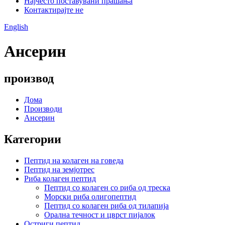
Најчесто поставувани прашања
Контактирајте не
English
Ансерин
производ
Дома
Производи
Ансерин
Категории
Пептид на колаген на говеда
Пептид на земјотрес
Риба колаген пептид
Пептид со колаген со риба од треска
Морски риба олигопептид
Пептид со колаген риба од тилапија
Орална течност и цврст пијалок
Остриги пептид