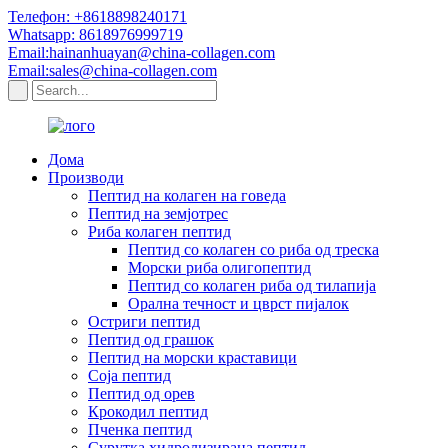
Телефон: +8618898240171
Whatsapp: 8618976999719
Email:hainanhuayan@china-collagen.com
Email:sales@china-collagen.com
Дома
Производи
Пептид на колаген на говеда
Пептид на земјотрес
Риба колаген пептид
Пептид со колаген со риба од треска
Морски риба олигопептид
Пептид со колаген риба од тилапија
Орална течност и цврст пијалок
Остриги пептид
Пептид од грашок
Пептид на морски краставици
Соја пептид
Пептид од орев
Крокодил пептид
Пченка пептид
Сурутка хидролизирана пептид