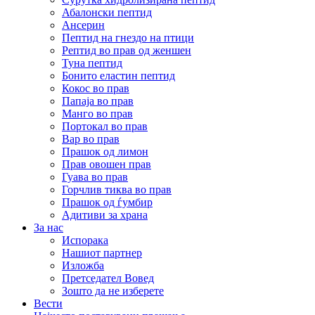
Абалонски пептид
Ансерин
Пептид на гнездо на птици
Pептид во прав од женшен
Туна пептид
Бонито еластин пептид
Кокос во прав
Папаја во прав
Манго во прав
Портокал во прав
Вар во прав
Прашок од лимон
Прав овошен прав
Гуава во прав
Горчлив тиква во прав
Прашок од ѓумбир
Адитиви за храна
За нас
Испорака
Нашиот партнер
Изложба
Претседател Вовед
Зошто да не изберете
Вести