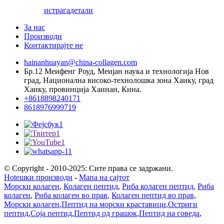
истрага
детали
За нас
Производи
Контактирајте не
hainanhuayan@china-collagen.com
Бр.12 Меифенг Роуд, Меијан наука и технологија Нов
град, Национална високо-технолошка зона Хаику, град
Хаику, провинција Хаинан, Кина.
+8618898240171
8618976999719
© Copyright - 2010-2025: Сите права се задржани.
Hotешки производи
-
Мапа на сајтот
Морски колаген
,
Колаген пептид
,
Риба колаген пептид
,
Риба
колаген
,
Риба колаген во прав
,
Колаген пептид во прав
,
Морски колаген
,
Пептид на морски краставици
,
Остриги
пептид
,
Соја пептид
,
Пептид од грашок
,
Пептид на говеда
,