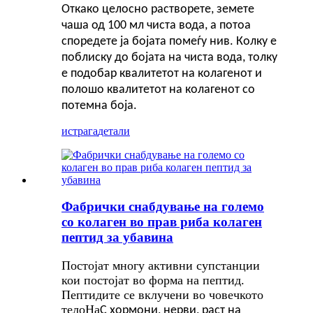
Откако целосно растворете, земете
чаша од 100 мл чиста вода, а потоа
споредете ја бојата помеѓу нив. Колку е
поблиску до бојата на чиста вода, толку
е подобар квалитетот на колагенот и
полошо квалитетот на колагенот со
потемна боја.
истрага
детали
Фабрички снабдување на големо
со колаген во прав риба колаген
пептид за убавина
Постојат многу активни супстанции
кои постојат во форма на пептид.
Пептидите се вклучени во човечкото
тело
На
С хормони, нерви, раст на