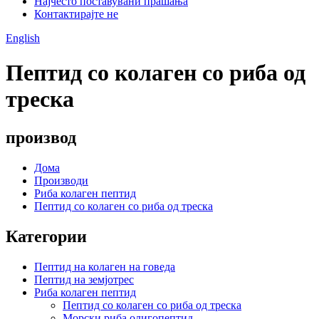
Најчесто поставувани прашања
Контактирајте не
English
Пептид со колаген со риба од
треска
производ
Дома
Производи
Риба колаген пептид
Пептид со колаген со риба од треска
Категории
Пептид на колаген на говеда
Пептид на земјотрес
Риба колаген пептид
Пептид со колаген со риба од треска
Морски риба олигопептид