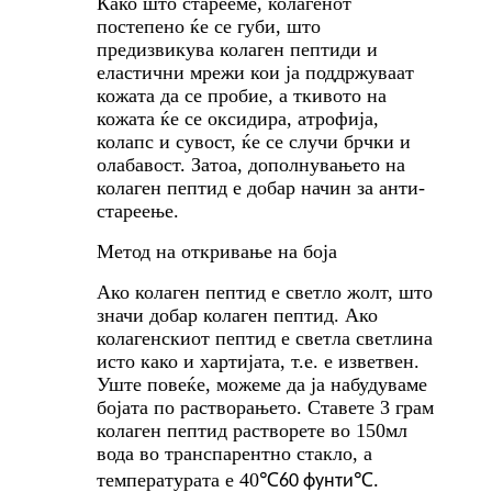
Како што старееме, колагенот
постепено ќе се губи, што
предизвикува колаген пептиди и
еластични мрежи кои ја поддржуваат
кожата да се пробие, а ткивото на
кожата ќе се оксидира, атрофија,
колапс и сувост, ќе се случи брчки и
олабавост. Затоа, дополнувањето на
колаген пептид е добар начин за анти-
стареење.
Метод на откривање на боја
Ако колаген пептид е светло жолт, што
значи добар колаген пептид. Ако
колагенскиот пептид е светла светлина
исто како и хартијата, т.е. е изветвен.
Уште повеќе, можеме да ја набудуваме
бојата по растворањето. Ставете 3 грам
колаген пептид растворете во 150мл
вода во транспарентно стакло, а
температурата е 40
℃
℃
60 фунти
.