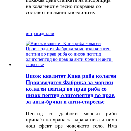
покажаа дека стапката на апсорпција
на колагенот е тесно поврзана со
составот на аминокиселините.
истрага
детали
Висок квалитет Кина риба колаген
Производител Фабрика за морски
колаген пептид во прав риба со
низок пептид олигопептид во прав
за анти-брчки и анти-стареење
Пептид со длабоки морски риби
припаѓа на храна за здрава нега и нема
лош ефект врз човечкото тело. Има