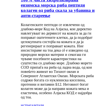
ензимска морска риба пептиди
колаген од риба скала за убавина и
анти-стареење
Колагенските пептиди се извлечени од
длабоко-море Код на Алјаска, кои директно
навлегуваат во дермисот на кожата за да ги
поправат оштетените клетки, да ја подобрат
целокупната состојба на кожата и да ја
регенерираат и поправаат кожата. Ние
инсистираме на тоа дека сè е изведено од
природни морски материи и секогаш ги
чуваме посебните карактеристики на
суштества со длабоко море. Длабоко морето
COD припаѓа на риба од ладна вода, од кои
повеќето живеат во Тихиот океан и
Северниот Атлантски Океан. Морската риба
содржи богата со нуклеинска киселина,
протеини и витамин Б12. Неговиот богат
колаген може да ја направи кожата мека и
еластична, особено Алјаска КОД е најдобра
од тоа.
истрага
детали