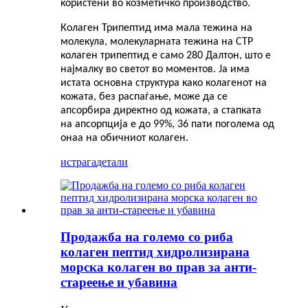
користени во козметичко производство.
Колаген Трипептид има мала тежина на
молекула, молекуларната тежина на CTP
колаген трипептид е само 280 Далтон, што е
најмалку во светот во моментов. Ја има
истата основна структура како колагенот на
кожата, без распаѓање, може да се
апсорбира директно од кожата, а стапката
на апсорпција е до 99%, 36 пати поголема од
онаа на обичниот колаген.
истрага
детали
Продажба на големо со риба
колаген пептид хидролизирана
морска колаген во прав за анти-
стареење и убавина