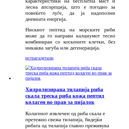
карактеристики на бесплатна маст и
лесна апсорпција, што е погодно за
повеќето луѓе, да ја надополни
дневната енергија.
Нискиот пептид на морските риби
може да го направи калциумот тесно
комбиниран со коскените клетки, без
никаква загуба или дегенерација.
истрага
детали
Хидролизирана тилапија риба
скала треска риба кожа пептид
колаген во прав за пијалок
Колагенот извлечен од риба скала е
претежно свежа тилапија, бидејќи
рибата од тилапија главно преживува