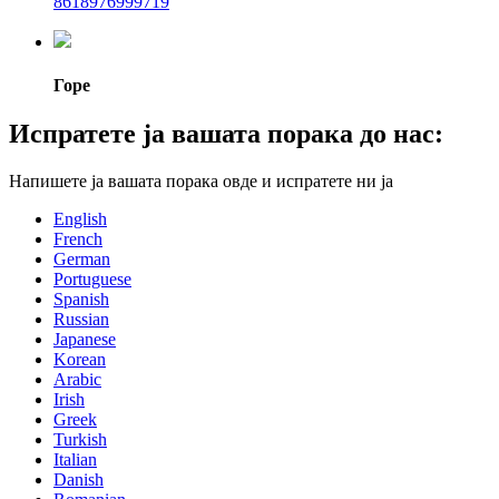
8618976999719
Горе
Испратете ја вашата порака до нас:
Напишете ја вашата порака овде и испратете ни ја
English
French
German
Portuguese
Spanish
Russian
Japanese
Korean
Arabic
Irish
Greek
Turkish
Italian
Danish