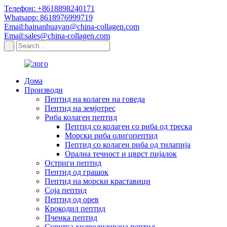
Телефон: +8618898240171
Whatsapp: 8618976999719
Email:hainanhuayan@china-collagen.com
Email:sales@china-collagen.com
Дома
Производи
Пептид на колаген на говеда
Пептид на земјотрес
Риба колаген пептид
Пептид со колаген со риба од треска
Морски риба олигопептид
Пептид со колаген риба од тилапија
Орална течност и цврст пијалок
Остриги пептид
Пептид од грашок
Пептид на морски краставици
Соја пептид
Пептид од орев
Крокодил пептид
Пченка пептид
Сурутка хидролизирана пептид