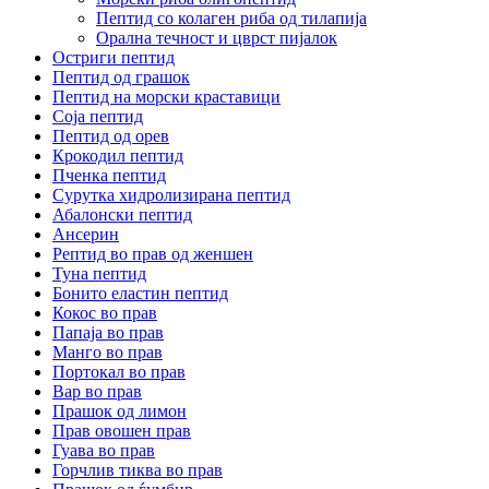
Пептид со колаген риба од тилапија
Орална течност и цврст пијалок
Остриги пептид
Пептид од грашок
Пептид на морски краставици
Соја пептид
Пептид од орев
Крокодил пептид
Пченка пептид
Сурутка хидролизирана пептид
Абалонски пептид
Ансерин
Pептид во прав од женшен
Туна пептид
Бонито еластин пептид
Кокос во прав
Папаја во прав
Манго во прав
Портокал во прав
Вар во прав
Прашок од лимон
Прав овошен прав
Гуава во прав
Горчлив тиква во прав