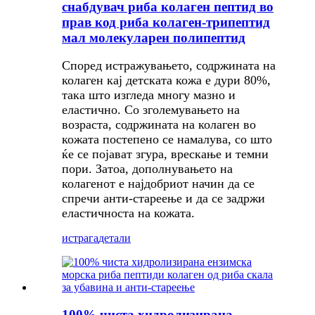
снабдувач риба колаген пептид во
прав код риба колаген-трипептид
мал молекуларен полипептид
Според истражувањето, содржината на
колаген кај детската кожа е дури 80%,
така што изгледа многу мазно и
еластично. Со зголемувањето на
возраста, содржината на колаген во
кожата постепено се намалува, со што
ќе се појават згура, врескање и темни
пори. Затоа, дополнувањето на
колагенот е најдобриот начин да се
спречи анти-стареење и да се задржи
еластичноста на кожата.
истрага
детали
100% чиста хидролизирана