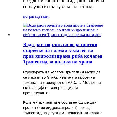
“
“
предложи зборот
пептид
, што започна
со научно истражување на пептид.
истрага
детали
Вода растворлив во вода против
стареење на големо колаген во
прав хидролизирана риба колаген
Трипептид за оценка на храна
Структурата на колаген трипептид може да
се изрази во Gly-XY, нејзината просечна
тежина на молекулот е 280 Da, а Methos на
екстракција е пулверизација и
прочистување.
Колаген трипептид е составен од глицин,
пролин (или хидроксипролин), покрај
трипептид на други аминокиселини, главно