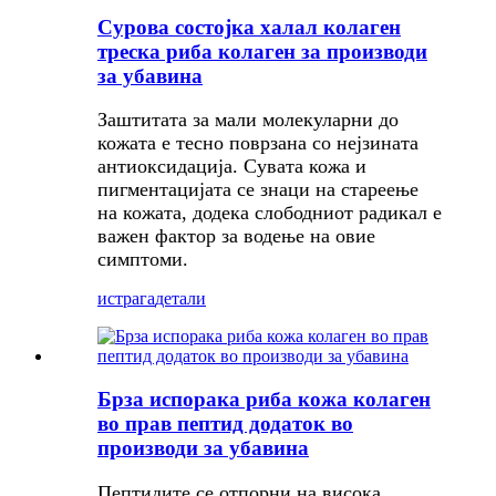
Сурова состојка халал колаген
треска риба колаген за производи
за убавина
Заштитата за мали молекуларни до
кожата е тесно поврзана со нејзината
антиоксидација. Сувата кожа и
пигментацијата се знаци на стареење
на кожата, додека слободниот радикал е
важен фактор за водење на овие
симптоми.
истрага
детали
Брза испорака риба кожа колаген
во прав пептид додаток во
производи за убавина
Пептидите се отпорни на висока