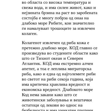
во областа со висока температура и
свежа вода, и има силен живот, како и
нејзината брзина на раст во заробената
состојба е многу побрза од онаа на
длабоко море Рибите, кои значително
ги намалуваат трошоците за извлечен
колаген.
Колагенот извлечен од риба кожа е
претежно длабоко море. КОД главно се
произведува во студените области како
што се Тихиот океан и Северен
Атлантик. КОД има екстремно алчен
апетит, а тоа е леплива миграторска
риба, како и една од најголемите риби
во светот на риби секоја година, која
има критична хранлива вредност и
економска вредност. Длабокото море
Код нема закани како што се
животински заболувања и вештачки
остатоци од лекови во однос на
безбедноста и има уникатен протеин