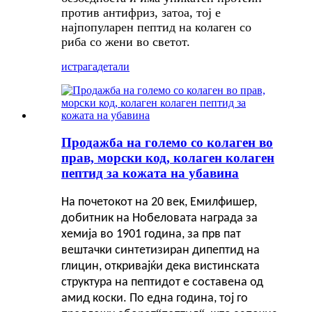
против антифриз, затоа, тој е
најпопуларен пептид на колаген со
риба со жени во светот.
истрага
детали
Продажба на големо со колаген во
прав, морски код, колаген колаген
пептид за кожата на убавина
На почетокот на 20 век, Емилфишер,
добитник на Нобеловата награда за
хемија во 1901 година, за прв пат
вештачки синтетизиран дипептид на
глицин, откривајќи дека вистинската
структура на пептидот е составена од
амид коски. По една година, тој го