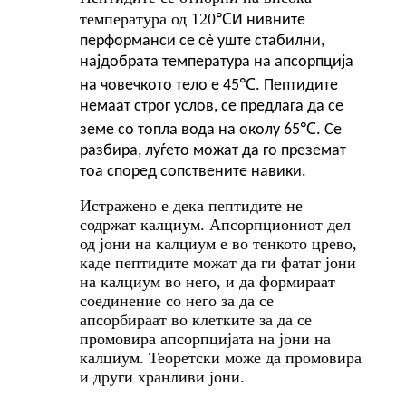
температура од 120
℃
И нивните
перформанси се сè уште стабилни,
најдобрата температура на апсорпција
℃
на човечкото тело е 45
. Пептидите
немаат строг услов, се предлага да се
℃
земе со топла вода на околу 65
. Се
разбира, луѓето можат да го преземат
тоа според сопствените навики.
Истражено е дека пептидите не
содржат калциум. Апсорпциониот дел
од јони на калциум е во тенкото црево,
каде пептидите можат да ги фатат јони
на калциум во него, и да формираат
соединение со него за да се
апсорбираат во клетките за да се
промовира апсорпцијата на јони на
калциум. Теоретски може да промовира
и други хранливи јони.