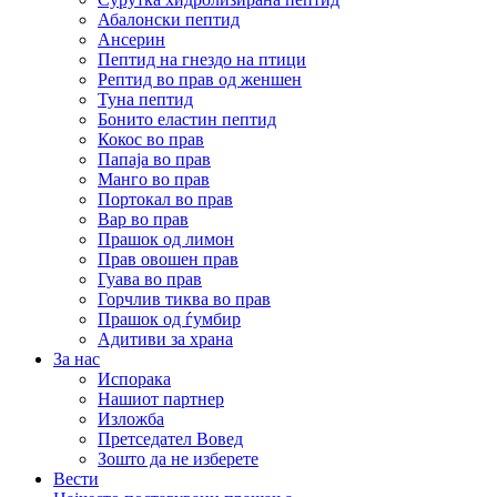
Абалонски пептид
Ансерин
Пептид на гнездо на птици
Pептид во прав од женшен
Туна пептид
Бонито еластин пептид
Кокос во прав
Папаја во прав
Манго во прав
Портокал во прав
Вар во прав
Прашок од лимон
Прав овошен прав
Гуава во прав
Горчлив тиква во прав
Прашок од ѓумбир
Адитиви за храна
За нас
Испорака
Нашиот партнер
Изложба
Претседател Вовед
Зошто да не изберете
Вести