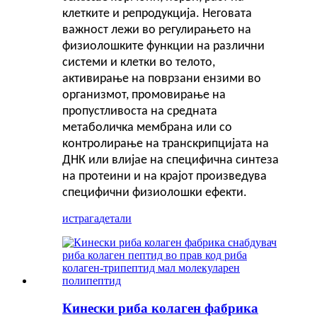
клетките и репродукција. Неговата
важност лежи во регулирањето на
физиолошките функции на различни
системи и клетки во телото,
активирање на поврзани ензими во
организмот, промовирање на
пропустливоста на средната
метаболичка мембрана или со
контролирање на транскрипцијата на
ДНК или влијае на специфична синтеза
на протеини и на крајот произведува
специфични физиолошки ефекти.
истрага
детали
Кинески риба колаген фабрика