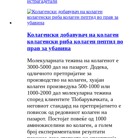
истрага
детали
Колагенски добавувач на колаген
колагенски риба колаген пептид во
прав за убавина
Молекуларната тежина на колагенот е
3000-5000 дал на пазарот. Додека,
одличното претпријатие за
производство на колаген, хуајан
колаген произведува 500-1000 или
1000-2000 дал молекуларна тежина
според клиентите '
Побарувачката, а
неговиот стандард на претпријатието е
повисок од редовниот колаген на
пазарот. Постојат повеќе од 1000
аминокиселини во колаген, а голем
број експериментални резултати