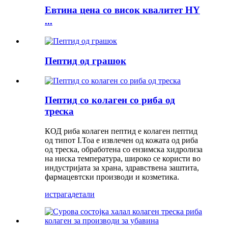
Евтина цена со висок квалитет HY
...
Пептид од грашок
Пептид со колаген со риба од
треска
КОД риба колаген пептид е колаген пептид
од типот I.Тоа е извлечен од кожата од риба
од треска, обработена со ензимска хидролиза
на ниска температура, широко се користи во
индустријата за храна, здравствена заштита,
фармацевтски производи и козметика.
истрага
детали