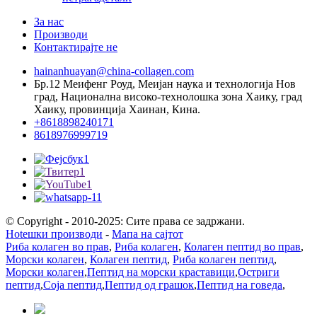
За нас
Производи
Контактирајте не
hainanhuayan@china-collagen.com
Бр.12 Меифенг Роуд, Меијан наука и технологија Нов
град, Национална високо-технолошка зона Хаику, град
Хаику, провинција Хаинан, Кина.
+8618898240171
8618976999719
© Copyright - 2010-2025: Сите права се задржани.
Hotешки производи
-
Мапа на сајтот
Риба колаген во прав
,
Риба колаген
,
Колаген пептид во прав
,
Морски колаген
,
Колаген пептид
,
Риба колаген пептид
,
Морски колаген
,
Пептид на морски краставици
,
Остриги
пептид
,
Соја пептид
,
Пептид од грашок
,
Пептид на говеда
,