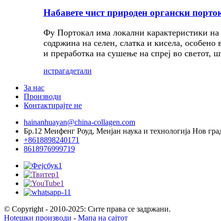
Набавете чист природен органски порто
Фу Портокал има локални карактеристики на т
содржина на селен, слатка и кисела, особено
и преработка на сушење на спреј во светот, ш
истрага
детали
За нас
Производи
Контактирајте не
hainanhuayan@china-collagen.com
Бр.12 Меифенг Роуд, Меијан наука и технологија Нов гра
+8618898240171
8618976999719
© Copyright - 2010-2025: Сите права се задржани.
Hotешки производи
-
Мапа на сајтот