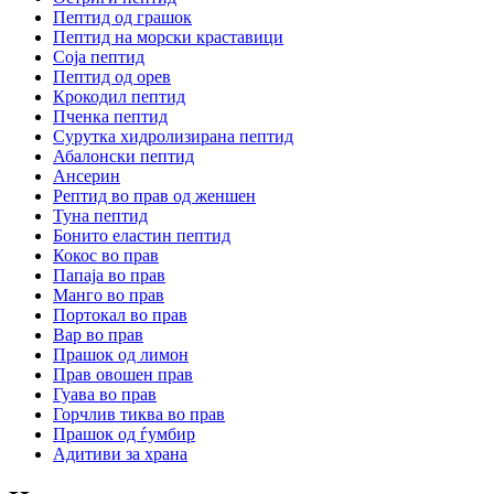
Пептид од грашок
Пептид на морски краставици
Соја пептид
Пептид од орев
Крокодил пептид
Пченка пептид
Сурутка хидролизирана пептид
Абалонски пептид
Ансерин
Pептид во прав од женшен
Туна пептид
Бонито еластин пептид
Кокос во прав
Папаја во прав
Манго во прав
Портокал во прав
Вар во прав
Прашок од лимон
Прав овошен прав
Гуава во прав
Горчлив тиква во прав
Прашок од ѓумбир
Адитиви за храна