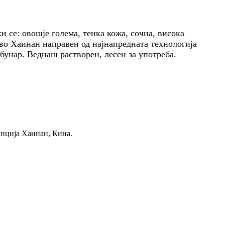
 се: овошје голема, тенка кожа, сочна, висока
ово Хаинан направен од најнапредната технологија
 бунар. Веднаш растворен, лесен за употреба.
инција Хаинан, Кина.