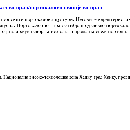
кал во прав/портокалово овошје во прав
ропските портокалови култури. Неговите карактеристики
 вкусна. Портокаловиот прав е избран од свежо портокал
то ја задржува својата исхрана и арома на свеж портокал
д, Национална високо-технолошка зона Хаику, град Хаику, пров