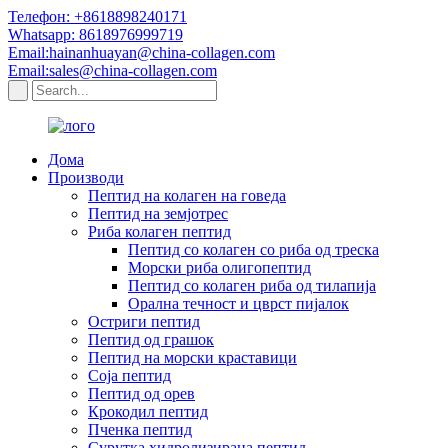
Телефон: +8618898240171
Whatsapp: 8618976999719
Email:hainanhuayan@china-collagen.com
Email:sales@china-collagen.com
Дома
Производи
Пептид на колаген на говеда
Пептид на земјотрес
Риба колаген пептид
Пептид со колаген со риба од треска
Морски риба олигопептид
Пептид со колаген риба од тилапија
Орална течност и цврст пијалок
Остриги пептид
Пептид од грашок
Пептид на морски краставици
Соја пептид
Пептид од орев
Крокодил пептид
Пченка пептид
Сурутка хидролизирана пептид