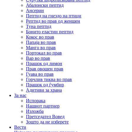
Абалонски пептид
Ансерин
Пептид на гнездо на птици
Pептид во прав од женшен
Туна пептид
Бонито еластин пептид
Кокос во прав
Папаја во прав
Манго во прав
Портокал во прав
Вар во прав
Прашок од лимон
Прав овошен прав
Гуава во прав
Горчлив тиква во прав
Прашок од ѓумбир
Адитиви за храна
За нас
Испорака
Нашиот партнер
Изложба
Претседател Вовед
Зошто да не изберете
Вести