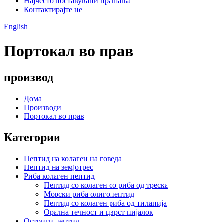
Најчесто поставувани прашања
Контактирајте не
English
Портокал во прав
производ
Дома
Производи
Портокал во прав
Категории
Пептид на колаген на говеда
Пептид на земјотрес
Риба колаген пептид
Пептид со колаген со риба од треска
Морски риба олигопептид
Пептид со колаген риба од тилапија
Орална течност и цврст пијалок
Остриги пептид