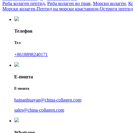
Риба колаген пептид
,
Риба колаген во прав
,
Морски колаген
,
Ко
Морски колаген
,
Пептид на морски краставици
,
Остриги пептид
Телефон
Тел
+8618898240171
Е-пошта
Е-пошта
hainanhuayan@china-collagen.com
sales@china-collagen.com
Whatsapp