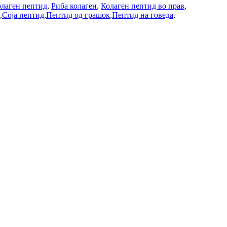
лаген пептид
,
Риба колаген
,
Колаген пептид во прав
,
,
Соја пептид
,
Пептид од грашок
,
Пептид на говеда
,