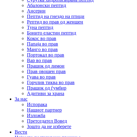
Абалонски пептид
Ансерин
Пептид на гнездо на птици
Pептид во прав од женшен
Туна пептид
Бонито еластин пептид
Кокос во прав
Папаја во прав
Манго во прав
Портокал во прав
Вар во прав
Прашок од лимон
Прав овошен прав
Гуава во прав
Горчлив тиква во прав
Прашок од ѓумбир
Адитиви за храна
За нас
Испорака
Нашиот партнер
Изложба
Претседател Вовед
Зошто да не изберете
Вести