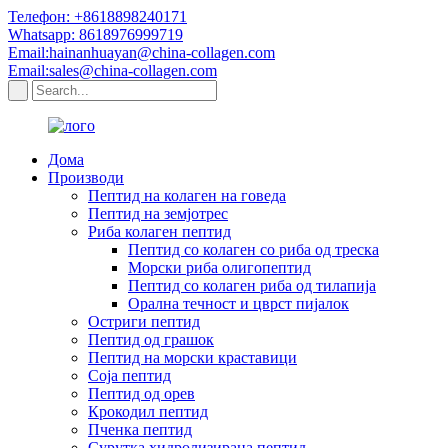
Телефон: +8618898240171
Whatsapp: 8618976999719
Email:hainanhuayan@china-collagen.com
Email:sales@china-collagen.com
Дома
Производи
Пептид на колаген на говеда
Пептид на земјотрес
Риба колаген пептид
Пептид со колаген со риба од треска
Морски риба олигопептид
Пептид со колаген риба од тилапија
Орална течност и цврст пијалок
Остриги пептид
Пептид од грашок
Пептид на морски краставици
Соја пептид
Пептид од орев
Крокодил пептид
Пченка пептид
Сурутка хидролизирана пептид