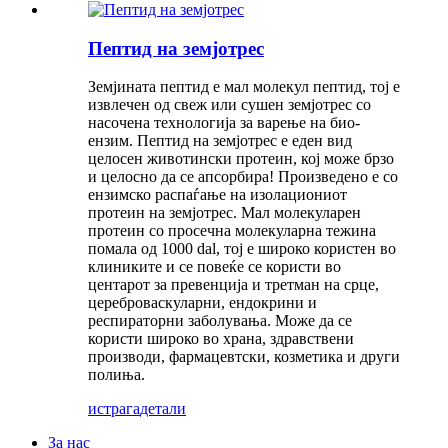
Пептид на земјотрес
Земјината пептид е мал молекул пептид, тој е
извлечен од свеж или сушен земјотрес со
насочена технологија за варење на био-
ензим. Пептид на земјотрес е еден вид
целосен животински протеин, кој може брзо
и целосно да се апсорбира! Произведено е со
ензимско распаѓање на изолациониот
протеин на земјотрес. Мал молекуларен
протеин со просечна молекуларна тежина
помала од 1000 dal, тој е широко користен во
клиниките и се повеќе се користи во
центарот за превенција и третман на срце,
цереброваскуларни, ендокрини и
респираторни заболувања. Може да се
користи широко во храна, здравствени
производи, фармацевтски, козметика и други
полиња.
истрага
детали
За нас