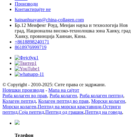
Производи
Контактирајте не
hainanhuayan@china-collagen.com
Бр.12 Меифенг Роуд, Меијан наука и технологија Нов
град, Национална високо-технолошка зона Хаику, град
Хаику, провинција Хаинан, Кина.
+8618898240171
8618976999719
© Copyright - 2010-2025: Сите права се задржани.
Hotешки производи
-
Мапа на сајтот
Риба колаген во прав
,
Риба колаген
,
Риба колаген пептид
,
Колаген пептид
,
Колаген пептид во прав
,
Морски колаген
,
Морски колаген
,
Пептид на морски краставици
,
Остриги
пептид
,
Соја пептид
,
Пептид од грашок
,
Пептид на говеда
,
Телефон