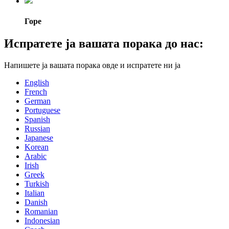
Горе
Испратете ја вашата порака до нас:
Напишете ја вашата порака овде и испратете ни ја
English
French
German
Portuguese
Spanish
Russian
Japanese
Korean
Arabic
Irish
Greek
Turkish
Italian
Danish
Romanian
Indonesian