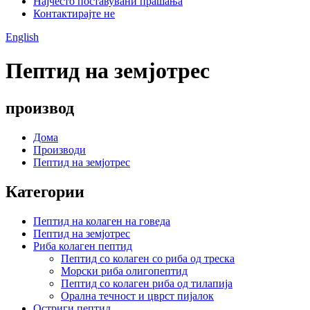
Најчесто поставувани прашања
Контактирајте не
English
Пептид на земјотрес
производ
Дома
Производи
Пептид на земјотрес
Категории
Пептид на колаген на говеда
Пептид на земјотрес
Риба колаген пептид
Пептид со колаген со риба од треска
Морски риба олигопептид
Пептид со колаген риба од тилапија
Орална течност и цврст пијалок
Остриги пептид