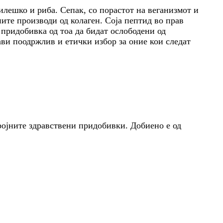
илешко и риба. Сепак, со порастот на веганизмот и
ите производи од колаген. Соја пептид во прав
 придобивка од тоа да бидат ослободени од
ви поодржлив и етички избор за оние кои следат
бројните здравствени придобивки. Добиено е од