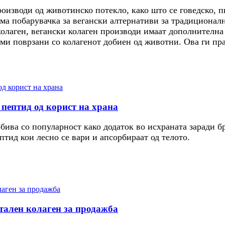
оизводи од животинско потекло, како што се говедско, п
ема побарувачка за вегански алтернативи за традиционалн
колаген, вегански колаген производи имаат дополнителна
ми поврзани со колагенот добиен од животни. Ова ги пра
 пептид од корист на храна
добива со популарност како додаток во исхраната заради 
птид кои лесно се вари и апсорбираат од телото.
тален колаген за продажба