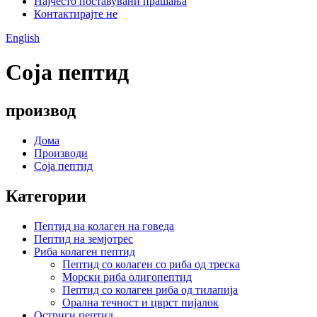
Најчесто поставувани прашања
Контактирајте не
English
Соја пептид
производ
Дома
Производи
Соја пептид
Категории
Пептид на колаген на говеда
Пептид на земјотрес
Риба колаген пептид
Пептид со колаген со риба од треска
Морски риба олигопептид
Пептид со колаген риба од тилапија
Орална течност и цврст пијалок
Остриги пептид