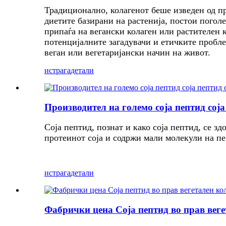
Традиционално, колагенот беше изведен од пр
диетите базирани на растенија, постои погол
припаѓа на вегански колаген или растителен 
потенцијалните загадувачи и етичките пробле
веган или вегетаријански начин на живот.
истрага
детали
Производител на големо соја пептид соја
Соја пептид, познат и како соја пептид, се з
протеинот соја и содржи мали молекули на пе
истрага
детали
Фабрички цена Соја пептид во прав веге