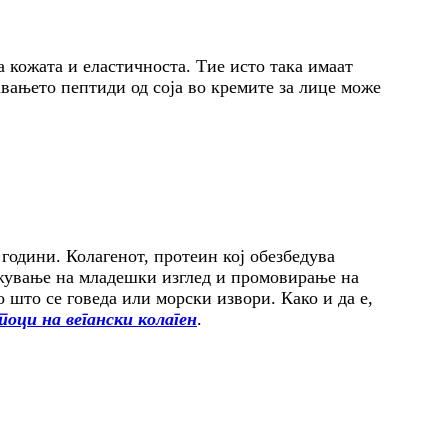
а кожата и еластичноста. Тие исто така имаат
авањето пептиди од соја во кремите за лице може
 години. Колагенот, протеин кој обезбедува
држување на младешки изглед и промовирање на
 што се говеда или морски извори. Како и да е,
оци на вегански колаген
.