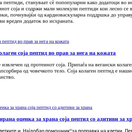
а пептиди, стануваат сè попопуларни како додатоци во и
нот соја и содржи мали молекули пептиди кои лесно се в
ки, почнувајќи од кардиоваскуларна поддршка до управу
ви вреден додаток во исхраната.
олаген соја пептид во прав за нега на кожата
е извлечен од протеинот соја. Припаѓа на вегански колаг
псорбира од човечкото тело. Соја колаген пептид е нашио
анство.
рана оценка за храна соја пептид со адитиви за х
„
“
летките и
Најдобар помошник
за поправка на клетки. П