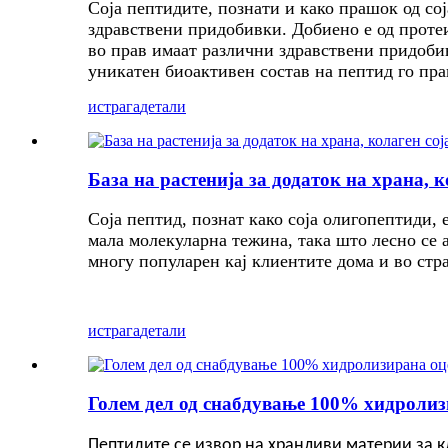
Соја пептидите, познати и како прашок од сој
здравствени придобивки. Добиено е од протеи
во прав имаат различни здравствени придобив
уникатен биоактивен состав на пептид го пра
истрага
детали
База на растенија за додаток на храна, к
Соја пептид, познат како соја олигопептиди, 
мала молекуларна тежина, така што лесно се а
многу популарен кај клиентите дома и во стр
истрага
детали
Голем дел од снабдување 100% хидролизи
Пептидите се извор на хранливи материи за к