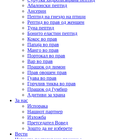
Абалонски пептид
Ансерин
Пептид на гнездо на птици
Pептид во прав од женшен
Туна пептид
Бонито еластин пептид
Кокос во прав
Папаја во прав
Манго во прав
Портокал во прав
Вар во прав
Прашок од лимон
Прав овошен прав
Гуава во прав
Горчлив тиква во прав
Прашок од ѓумбир
Адитиви за храна
За нас
Испорака
Нашиот партнер
Изложба
Претседател Вовед
Зошто да не изберете
Вести