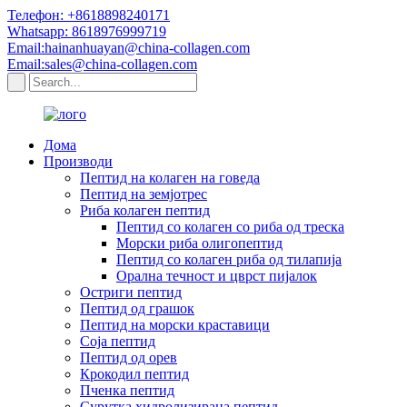
Телефон: +8618898240171
Whatsapp: 8618976999719
Email:hainanhuayan@china-collagen.com
Email:sales@china-collagen.com
Дома
Производи
Пептид на колаген на говеда
Пептид на земјотрес
Риба колаген пептид
Пептид со колаген со риба од треска
Морски риба олигопептид
Пептид со колаген риба од тилапија
Орална течност и цврст пијалок
Остриги пептид
Пептид од грашок
Пептид на морски краставици
Соја пептид
Пептид од орев
Крокодил пептид
Пченка пептид
Сурутка хидролизирана пептид