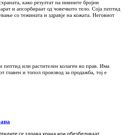
схраната, како резултат на нивните бројни
арат и апсорбираат од човечкото тело. Соја пептид
вање со тежината и здравје на кожата. Неговиот
ен пептид или растителен колаген во прав. Има
т главен и топол производ за продажба, тој е
рана
ептидите се здрава храна кои обезбедуваат