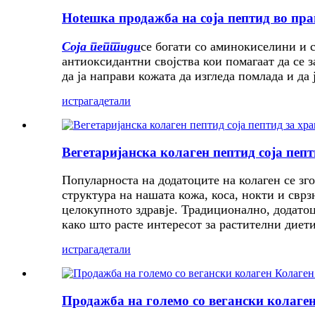
Hotешка продажба на соја пептид во пра
Соја пептиди
се богати со аминокиселини и с
антиоксидантни својства кои помагаат да се 
да ја направи кожата да изгледа помлада и да 
истрага
детали
Вегетаријанска колаген пептид соја пепт
Популарноста на додатоците на колаген се зго
структура на нашата кожа, коса, нокти и свр
целокупното здравје. Традиционално, додатоц
како што расте интересот за растителни диет
истрага
детали
Продажба на големо со вегански колаген