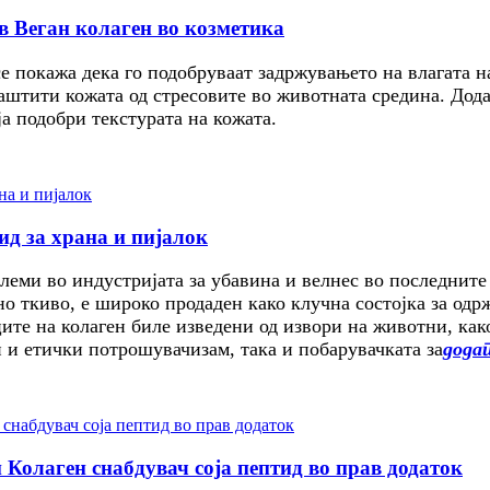
в Веган колаген во козметика
е покажа дека го подобруваат задржувањето на влагата н
заштити кожата од стресовите во животната средина. Дод
ја подобри текстурата на кожата.
ид за храна и пијалок
леми во индустријата за убавина и велнес во последните
зно ткиво, е широко продаден како клучна состојка за о
ите на колаген биле изведени од извори на животни, како
и и етички потрошувачизам, така и побарувачката за
додат
 Колаген снабдувач соја пептид во прав додаток