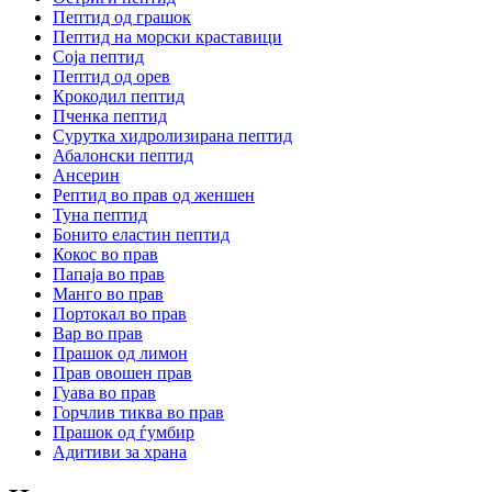
Пептид од грашок
Пептид на морски краставици
Соја пептид
Пептид од орев
Крокодил пептид
Пченка пептид
Сурутка хидролизирана пептид
Абалонски пептид
Ансерин
Pептид во прав од женшен
Туна пептид
Бонито еластин пептид
Кокос во прав
Папаја во прав
Манго во прав
Портокал во прав
Вар во прав
Прашок од лимон
Прав овошен прав
Гуава во прав
Горчлив тиква во прав
Прашок од ѓумбир
Адитиви за храна