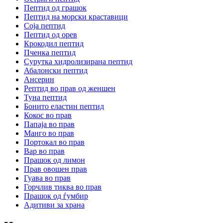
Пептид од грашок
Пептид на морски краставици
Соја пептид
Пептид од орев
Крокодил пептид
Пченка пептид
Сурутка хидролизирана пептид
Абалонски пептид
Ансерин
Pептид во прав од женшен
Туна пептид
Бонито еластин пептид
Кокос во прав
Папаја во прав
Манго во прав
Портокал во прав
Вар во прав
Прашок од лимон
Прав овошен прав
Гуава во прав
Горчлив тиква во прав
Прашок од ѓумбир
Адитиви за храна