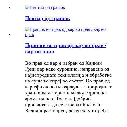
Пептид од грашок
Прашок во прав од вар во прав /
вар во прав
Во прав од вар е избран од Хаинан
Грин вар како суровина, направена од
најнапредната технологија и обработка
на сушење спреј во светот. Во прав од
вар ефикасно ги одржуваат природните
хранливи материи и малку горчлива
арома на вар. Тоа е најдобриот
производ за да се спречат болести.
Веднаш растворен, лесен за употреба.