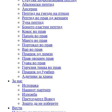
Абалонски пептид
Ансерин
Пептид на гнездо на птици
Pептид во прав од женшен
Туна пептид
Бонито еластин пептид
Кокос во прав
Папаја во прав
Манго во прав
Портокал во прав
Вар во прав
Прашок од лимон
Прав овошен прав
Гуава во прав
Горчлив тиква во прав
Прашок од ѓумбир
Адитиви за храна
За нас
Испорака
Нашиот партнер
Изложба
Претседател Вовед
Зошто да не изберете
Вести