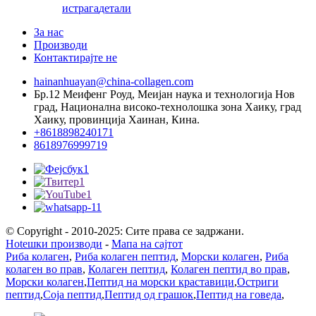
истрага
детали
За нас
Производи
Контактирајте не
hainanhuayan@china-collagen.com
Бр.12 Меифенг Роуд, Меијан наука и технологија Нов
град, Национална високо-технолошка зона Хаику, град
Хаику, провинција Хаинан, Кина.
+8618898240171
8618976999719
© Copyright - 2010-2025: Сите права се задржани.
Hotешки производи
-
Мапа на сајтот
Риба колаген
,
Риба колаген пептид
,
Морски колаген
,
Риба
колаген во прав
,
Колаген пептид
,
Колаген пептид во прав
,
Морски колаген
,
Пептид на морски краставици
,
Остриги
пептид
,
Соја пептид
,
Пептид од грашок
,
Пептид на говеда
,