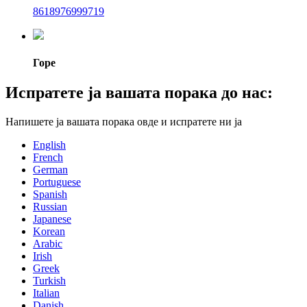
8618976999719
Горе
Испратете ја вашата порака до нас:
Напишете ја вашата порака овде и испратете ни ја
English
French
German
Portuguese
Spanish
Russian
Japanese
Korean
Arabic
Irish
Greek
Turkish
Italian
Danish