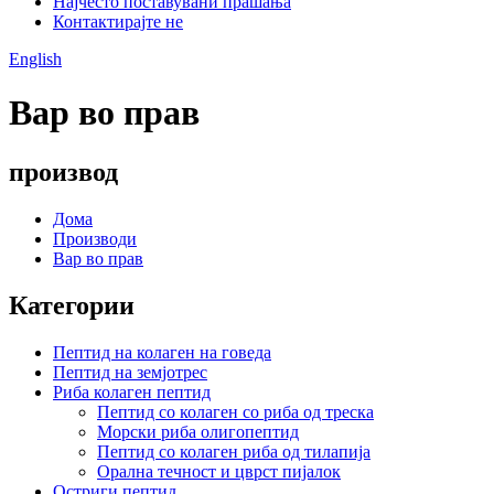
Најчесто поставувани прашања
Контактирајте не
English
Вар во прав
производ
Дома
Производи
Вар во прав
Категории
Пептид на колаген на говеда
Пептид на земјотрес
Риба колаген пептид
Пептид со колаген со риба од треска
Морски риба олигопептид
Пептид со колаген риба од тилапија
Орална течност и цврст пијалок
Остриги пептид