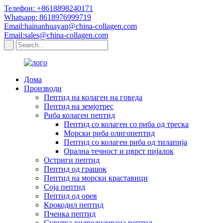
Телефон: +8618898240171
Whatsapp: 8618976999719
Email:hainanhuayan@china-collagen.com
Email:sales@china-collagen.com
Дома
Производи
Пептид на колаген на говеда
Пептид на земјотрес
Риба колаген пептид
Пептид со колаген со риба од треска
Морски риба олигопептид
Пептид со колаген риба од тилапија
Орална течност и цврст пијалок
Остриги пептид
Пептид од грашок
Пептид на морски краставици
Соја пептид
Пептид од орев
Крокодил пептид
Пченка пептид
Сурутка хидролизирана пептид