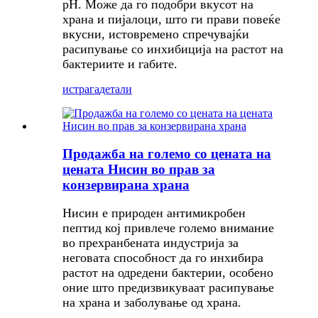
pH. Може да го подобри вкусот на
храна и пијалоци, што ги прави повеќе
вкусни, истовремено спречувајќи
расипување со инхибиција на растот на
бактериите и габите.
истрага
детали
Продажба на големо со цената на
цената Нисин во прав за
конзервирана храна
Нисин е природен антимикробен
пептид кој привлече големо внимание
во прехранбената индустрија за
неговата способност да го инхибира
растот на одредени бактерии, особено
оние што предизвикуваат расипување
на храна и заболување од храна.