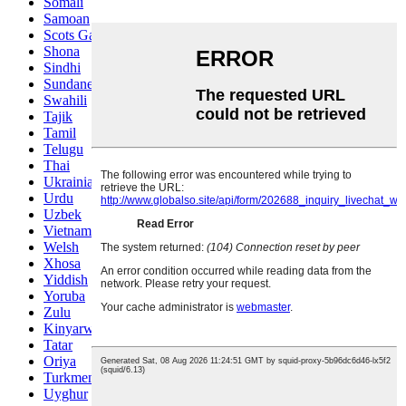
Somali
Samoan
Scots Gaelic
Shona
Sindhi
Sundanese
Swahili
Tajik
Tamil
Telugu
Thai
Ukrainian
Urdu
Uzbek
Vietnamese
Welsh
Xhosa
Yiddish
Yoruba
Zulu
Kinyarwanda
Tatar
Oriya
Turkmen
Uyghur