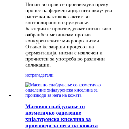
Нисин во прав се произведува преку
процес на ферментација што вклучува
растечки лактокок лактис во
контролирано опкружување.
Бактериите произведуваат нисин како
одбранбен механизам против
конкурентските микроорганизми.
Откако ќе заврши процесот на
ферментација, нисин е извлечен и
прочистен за употреба во различни
апликации.
истрага
детали
Масовно снабдување со
козметичко одделение
хијалуронска киселина за
производи за нега на кожата