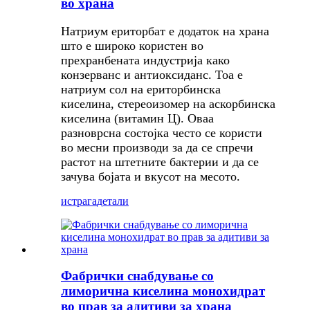
во храна
Натриум ериторбат е додаток на храна
што е широко користен во
прехранбената индустрија како
конзерванс и антиоксиданс. Тоа е
натриум сол на ериторбинска
киселина, стереоизомер на аскорбинска
киселина (витамин Ц). Оваа
разноврсна состојка често се користи
во месни производи за да се спречи
растот на штетните бактерии и да се
зачува бојата и вкусот на месото.
истрага
детали
Фабрички снабдување со
лиморична киселина монохидрат
во прав за адитиви за храна