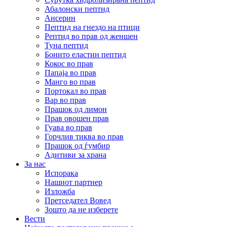
Абалонски пептид
Ансерин
Пептид на гнездо на птици
Pептид во прав од женшен
Туна пептид
Бонито еластин пептид
Кокос во прав
Папаја во прав
Манго во прав
Портокал во прав
Вар во прав
Прашок од лимон
Прав овошен прав
Гуава во прав
Горчлив тиква во прав
Прашок од ѓумбир
Адитиви за храна
За нас
Испорака
Нашиот партнер
Изложба
Претседател Вовед
Зошто да не изберете
Вести