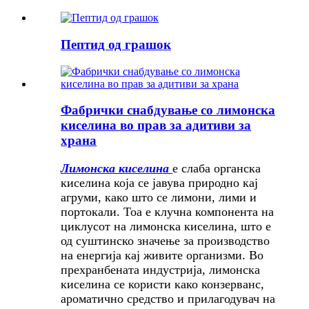
Пептид од грашок
Фабрички снабдување со лимонска
киселина во прав за адитиви за
храна
Лимонска киселина
е слаба органска
киселина која се јавува природно кај
агруми, како што се лимони, лими и
портокали. Тоа е клучна компонента на
циклусот на лимонска киселина, што е
од суштинско значење за производство
на енергија кај живите организми. Во
прехранбената индустрија, лимонска
киселина се користи како конзерванс,
ароматично средство и прилагодувач на