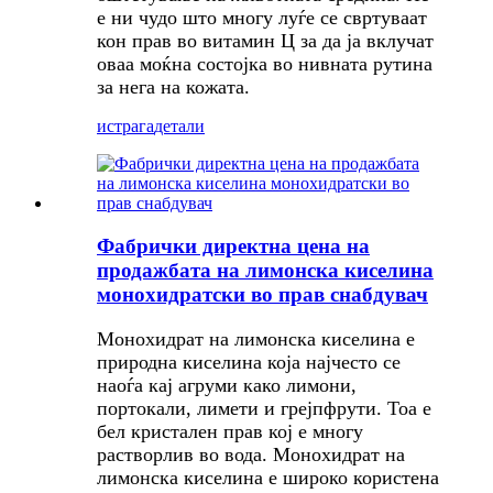
е ни чудо што многу луѓе се свртуваат
кон прав во витамин Ц за да ја вклучат
оваа моќна состојка во нивната рутина
за нега на кожата.
истрага
детали
Фабрички директна цена на
продажбата на лимонска киселина
монохидратски во прав снабдувач
Монохидрат на лимонска киселина е
природна киселина која најчесто се
наоѓа кај агруми како лимони,
портокали, лимети и грејпфрути. Тоа е
бел кристален прав кој е многу
растворлив во вода. Монохидрат на
лимонска киселина е широко користена