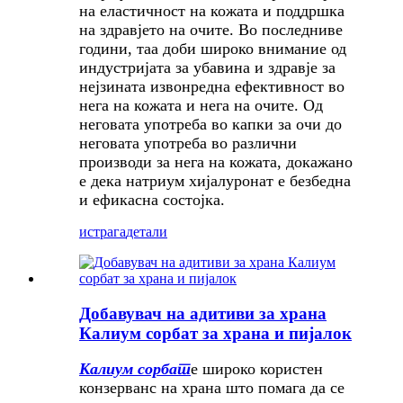
на еластичност на кожата и поддршка
на здравјето на очите. Во последниве
години, таа доби широко внимание од
индустријата за убавина и здравје за
нејзината извонредна ефективност во
нега на кожата и нега на очите. Од
неговата употреба во капки за очи до
неговата употреба во различни
производи за нега на кожата, докажано
е дека натриум хијалуронат е безбедна
и ефикасна состојка.
истрага
детали
Добавувач на адитиви за храна
Калиум сорбат за храна и пијалок
Калиум сорбат
е широко користен
конзерванс на храна што помага да се