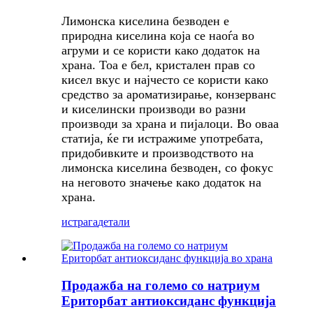
Лимонска киселина безводен е
природна киселина која се наоѓа во
агруми и се користи како додаток на
храна. Тоа е бел, кристален прав со
кисел вкус и најчесто се користи како
средство за ароматизирање, конзерванс
и киселински производи во разни
производи за храна и пијалоци. Во оваа
статија, ќе ги истражиме употребата,
придобивките и производството на
лимонска киселина безводен, со фокус
на неговото значење како додаток на
храна.
истрага
детали
Продажба на големо со натриум
Ериторбат антиоксиданс функција