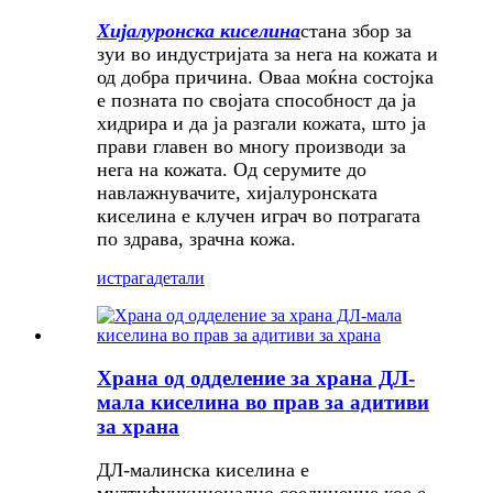
Хијалуронска киселина
стана збор за
зуи во индустријата за нега на кожата и
од добра причина. Оваа моќна состојка
е позната по својата способност да ја
хидрира и да ја разгали кожата, што ја
прави главен во многу производи за
нега на кожата. Од серумите до
навлажнувачите, хијалуронската
киселина е клучен играч во потрагата
по здрава, зрачна кожа.
истрага
детали
Храна од одделение за храна ДЛ-
мала киселина во прав за адитиви
за храна
ДЛ-малинска киселина е