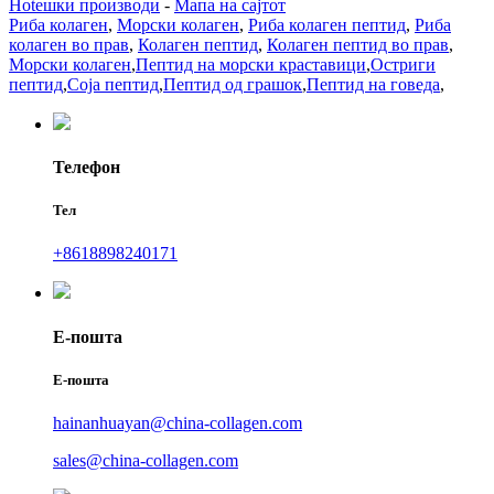
Hotешки производи
-
Мапа на сајтот
Риба колаген
,
Морски колаген
,
Риба колаген пептид
,
Риба
колаген во прав
,
Колаген пептид
,
Колаген пептид во прав
,
Морски колаген
,
Пептид на морски краставици
,
Остриги
пептид
,
Соја пептид
,
Пептид од грашок
,
Пептид на говеда
,
Телефон
Тел
+8618898240171
Е-пошта
Е-пошта
hainanhuayan@china-collagen.com
sales@china-collagen.com