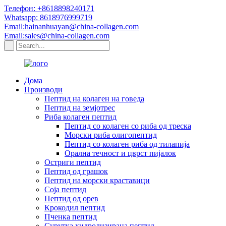
Телефон: +8618898240171
Whatsapp: 8618976999719
Email:hainanhuayan@china-collagen.com
Email:sales@china-collagen.com
Дома
Производи
Пептид на колаген на говеда
Пептид на земјотрес
Риба колаген пептид
Пептид со колаген со риба од треска
Морски риба олигопептид
Пептид со колаген риба од тилапија
Орална течност и цврст пијалок
Остриги пептид
Пептид од грашок
Пептид на морски краставици
Соја пептид
Пептид од орев
Крокодил пептид
Пченка пептид
Сурутка хидролизирана пептид