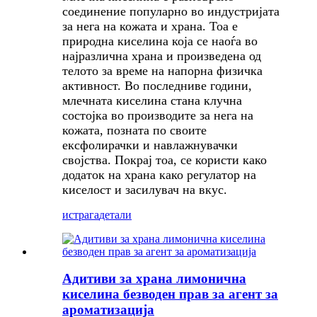
соединение популарно во индустријата
за нега на кожата и храна. Тоа е
природна киселина која се наоѓа во
најразлична храна и произведена од
телото за време на напорна физичка
активност. Во последниве години,
млечната киселина стана клучна
состојка во производите за нега на
кожата, позната по своите
ексфолирачки и навлажнувачки
својства. Покрај тоа, се користи како
додаток на храна како регулатор на
киселост и засилувач на вкус.
истрага
детали
Адитиви за храна лимонична
киселина безводен прав за агент за
ароматизација