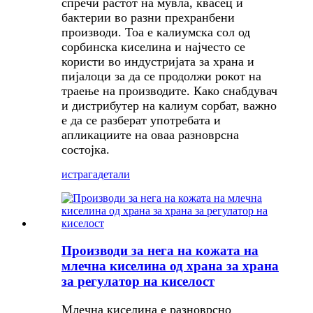
спречи растот на мувла, квасец и
бактерии во разни прехранбени
производи. Тоа е калиумска сол од
сорбинска киселина и најчесто се
користи во индустријата за храна и
пијалоци за да се продолжи рокот на
траење на производите. Како снабдувач
и дистрибутер на калиум сорбат, важно
е да се разберат употребата и
апликациите на оваа разноврсна
состојка.
истрага
детали
Производи за нега на кожата на
млечна киселина од храна за храна
за регулатор на киселост
Млечна киселина е разноврсно