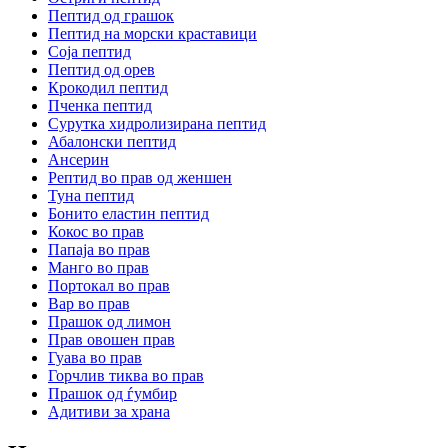
Пептид од грашок
Пептид на морски краставици
Соја пептид
Пептид од орев
Крокодил пептид
Пченка пептид
Сурутка хидролизирана пептид
Абалонски пептид
Ансерин
Pептид во прав од женшен
Туна пептид
Бонито еластин пептид
Кокос во прав
Папаја во прав
Манго во прав
Портокал во прав
Вар во прав
Прашок од лимон
Прав овошен прав
Гуава во прав
Горчлив тиква во прав
Прашок од ѓумбир
Адитиви за храна