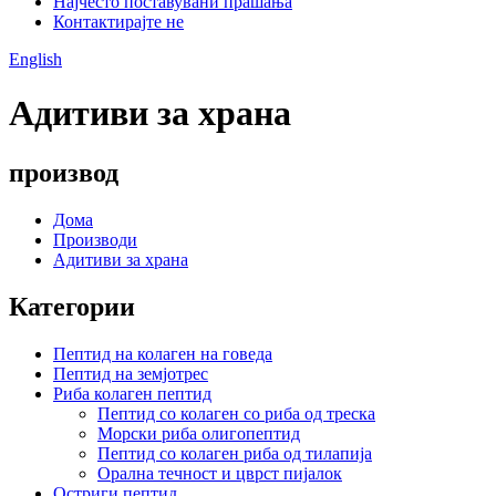
Најчесто поставувани прашања
Контактирајте не
English
Адитиви за храна
производ
Дома
Производи
Адитиви за храна
Категории
Пептид на колаген на говеда
Пептид на земјотрес
Риба колаген пептид
Пептид со колаген со риба од треска
Морски риба олигопептид
Пептид со колаген риба од тилапија
Орална течност и цврст пијалок
Остриги пептид