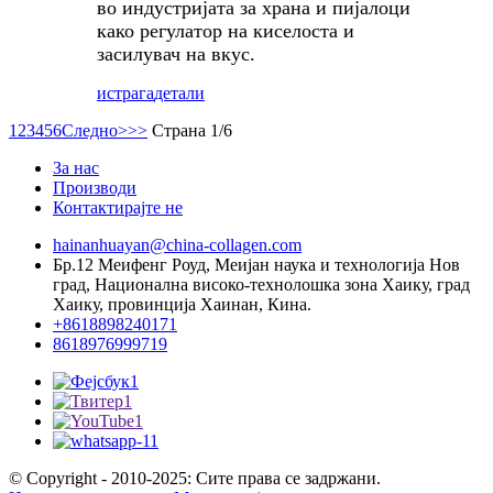
во индустријата за храна и пијалоци
како регулатор на киселоста и
засилувач на вкус.
истрага
детали
1
2
3
4
5
6
Следно>
>>
Страна 1/6
За нас
Производи
Контактирајте не
hainanhuayan@china-collagen.com
Бр.12 Меифенг Роуд, Меијан наука и технологија Нов
град, Национална високо-технолошка зона Хаику, град
Хаику, провинција Хаинан, Кина.
+8618898240171
8618976999719
© Copyright - 2010-2025: Сите права се задржани.