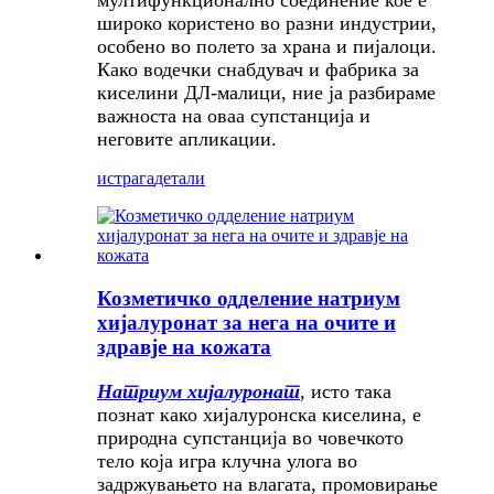
мултифункционално соединение кое е
широко користено во разни индустрии,
особено во полето за храна и пијалоци.
Како водечки снабдувач и фабрика за
киселини ДЛ-малици, ние ја разбираме
важноста на оваа супстанција и
неговите апликации.
истрага
детали
Козметичко одделение натриум
хијалуронат за нега на очите и
здравје на кожата
Натриум хијалуронат
, исто така
познат како хијалуронска киселина, е
природна супстанција во човечкото
тело која игра клучна улога во
задржувањето на влагата, промовирање