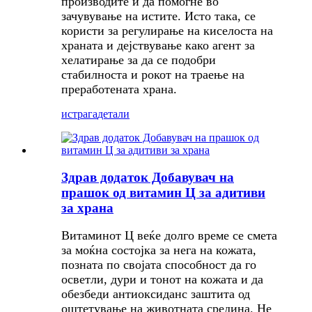
производите и да помогне во
зачувување на истите. Исто така, се
користи за регулирање на киселоста на
храната и дејствување како агент за
хелатирање за да се подобри
стабилноста и рокот на траење на
преработената храна.
истрага
детали
Здрав додаток Добавувач на
прашок од витамин Ц за адитиви
за храна
Витаминот Ц веќе долго време се смета
за моќна состојка за нега на кожата,
позната по својата способност да го
осветли, дури и тонот на кожата и да
обезбеди антиоксиданс заштита од
оштетување на животната средина. Не