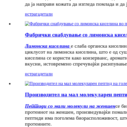
да ја направи кожата да изгледа помлада и да 
истрага
детали
Фабрички снабдување со лимонска кисел
Лимонска киселина
е слаба органска киселин
циклусот на лимонска киселина, што е од суш
киселина се користи како конзерванс, аромат
вкусни, истовремено спречувајќи расипување 
истрага
детали
Производител на мал молекуларен пептид
Пептиди со мали молекули на женшен
се б
протеинот на женшен, произведувајќи помали
пептиди има поголема биорасположивост, што 
протеините.