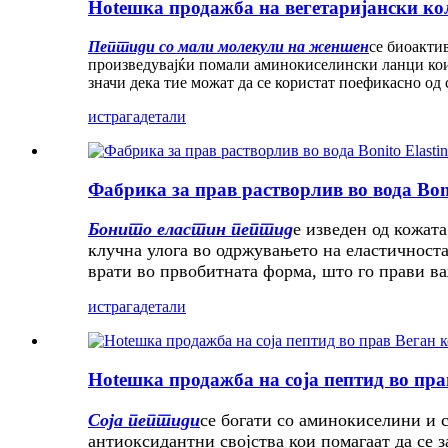
Hotешка продажба на вегетаријански кол
Пептиди со мали молекули на женшен
се биоакти
произведувајќи помали аминокиселински ланци кои
значи дека тие можат да се користат поефикасно од
истрага
детали
Фабрика за прав растворлив во вода Bonit
Бонито еластин пептид
е изведен од кожата
клучна улога во одржувањето на еластичноста 
врати во првобитната форма, што го прави в
истрага
детали
Hotешка продажба на соја пептид во пра
Соја пептиди
се богати со аминокиселини и с
антиоксидантни својства кои помагаат да се 