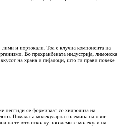
и, лими и портокали. Тоа е клучна компонента на
организми. Во прехранбената индустрија, лимонска
 вкусот на храна и пијалоци, што ги прави повеќе
ие пептиди се формираат со хидролиза на
лото. Помалата молекуларна големина на овие
ана на телото отколку поголемите молекули на