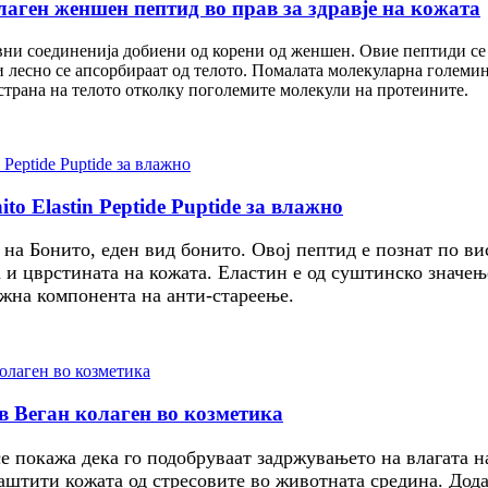
аген женшен пептид во прав за здравје на кожата
вни соединенија добиени од корени од женшен. Овие пептиди се
 лесно се апсорбираат од телото. Помалата молекуларна големи
 страна на телото отколку поголемите молекули на протеините.
o Elastin Peptide Puptide за влажно
 на Бонито, еден вид бонито. Овој пептид е познат по ви
и цврстината на кожата. Еластин е од суштинско значење
ажна компонента на анти-стареење.
в Веган колаген во козметика
е покажа дека го подобруваат задржувањето на влагата н
заштити кожата од стресовите во животната средина. Дод