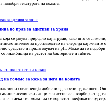
ја подобри текстурата на кожата.
ина во прав за адитиви за храна
а која се јавува природно кај агруми, како што се лимон
тинско значење за производство на енергија кај живите 
ично средство и прилагодувач на pH. Може да го подобри
со инхибиција на растот на бактериите и габите.
 на големо за кожа за нега на кожата
иоактивни соединенија добиени од корени од женшен. Ов
 аминокиселински ланци кои лесно се апсорбираат од те
значи дека тие можат да се користат поефикасно од стр