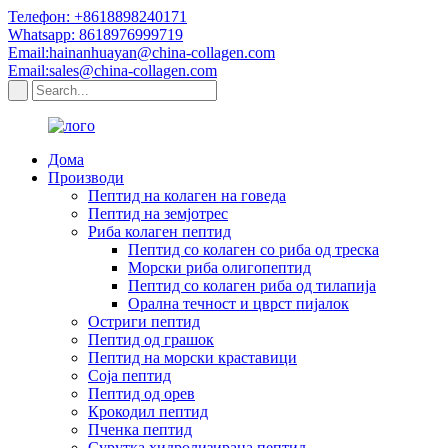
Телефон: +8618898240171
Whatsapp: 8618976999719
Email:hainanhuayan@china-collagen.com
Email:sales@china-collagen.com
Дома
Производи
Пептид на колаген на говеда
Пептид на земјотрес
Риба колаген пептид
Пептид со колаген со риба од треска
Морски риба олигопептид
Пептид со колаген риба од тилапија
Орална течност и цврст пијалок
Остриги пептид
Пептид од грашок
Пептид на морски краставици
Соја пептид
Пептид од орев
Крокодил пептид
Пченка пептид
Сурутка хидролизирана пептид