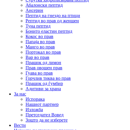
Абалонски пептид
Ансерин
Пептид на гнездо на птици
Pептид во прав од женшен
Туна пептид
Бонито еластин пептид
Кокос во прав
Папаја во прав
Манго во прав
Портокал во прав
Вар во прав
Прашок од лимон
Прав овошен прав
Гуава во прав
Горчлив тиква во прав
Прашок од ѓумбир
Адитиви за храна
За нас
Испорака
Нашиот партнер
Изложба
Претседател Вовед
Зошто да не изберете
Вести