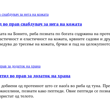
 во прав снабдувач за нега на кожата
ата на Бонито, риба позната по богата содржина на прот
ластичност и еластичност на кожата, крвните садови и др
едува до тресење на кожата, брчки и пад на целокупното
птид во прав за додаток на храна
 добиени од протеинот што се наоѓа во риба од туна. Пр
нокиселини, познати како пептиди. Овие пептиди се позн
ористат од телото.