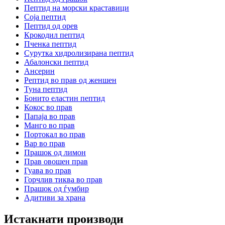
Пептид на морски краставици
Соја пептид
Пептид од орев
Крокодил пептид
Пченка пептид
Сурутка хидролизирана пептид
Абалонски пептид
Ансерин
Pептид во прав од женшен
Туна пептид
Бонито еластин пептид
Кокос во прав
Папаја во прав
Манго во прав
Портокал во прав
Вар во прав
Прашок од лимон
Прав овошен прав
Гуава во прав
Горчлив тиква во прав
Прашок од ѓумбир
Адитиви за храна
Истакнати производи