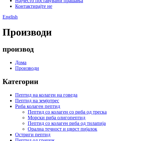
Најчесто поставувани прашања
Контактирајте не
English
Производи
производ
Дома
Производи
Категории
Пептид на колаген на говеда
Пептид на земјотрес
Риба колаген пептид
Пептид со колаген со риба од треска
Морски риба олигопептид
Пептид со колаген риба од тилапија
Орална течност и цврст пијалок
Остриги пептид
Пептид од грашок