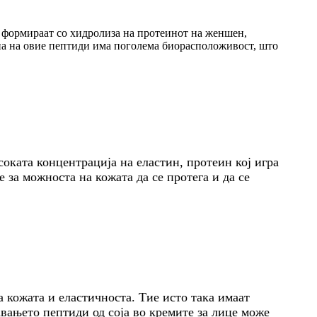
 формираат со хидролиза на протеинот на женшен,
на на овие пептиди има поголема биорасположивост, што
соката концентрација на еластин, протеин кој игра
 за можноста на кожата да се протега и да се
а кожата и еластичноста. Тие исто така имаат
авањето пептиди од соја во кремите за лице може