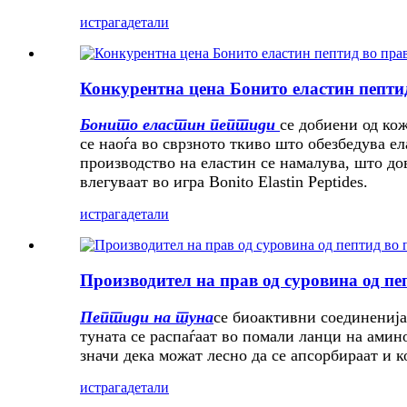
истрага
детали
Конкурентна цена Бонито еластин пептид
Бонито еластин пептиди
се добиени од кож
се наоѓа во сврзното ткиво што обезбедува е
производство на еластин се намалува, што дов
влегуваат во игра Bonito Elastin Peptides.
истрага
детали
Производител на прав од суровина од пе
Пептиди на туна
се биоактивни соединенија
туната се распаѓаат во помали ланци на ами
значи дека можат лесно да се апсорбираат и к
истрага
детали