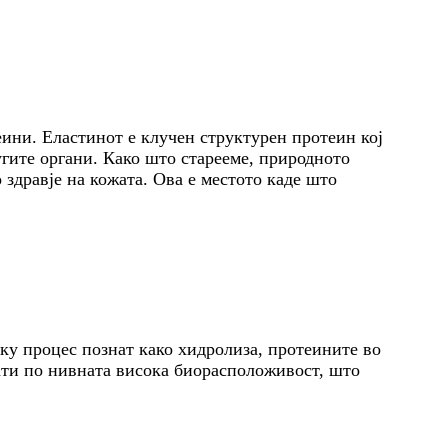
еини. Еластинот е клучен структурен протеин кој
угите органи. Како што старееме, природното
 здравје на кожата. Ова е местото каде што
еку процес познат како хидролиза, протеините во
ати по нивната висока биорасположивост, што