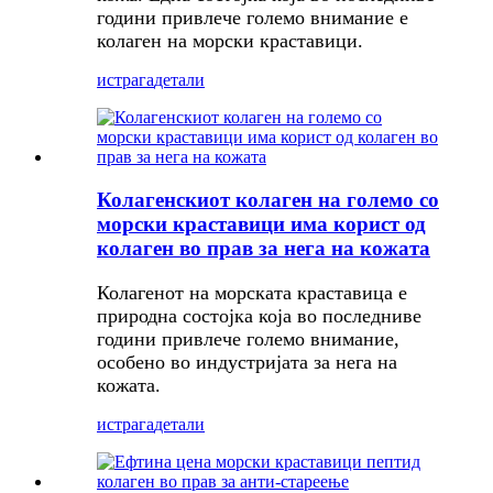
години привлече големо внимание е
колаген на морски краставици.
истрага
детали
Колагенскиот колаген на големо со
морски краставици има корист од
колаген во прав за нега на кожата
Колагенот на морската краставица е
природна состојка која во последниве
години привлече големо внимание,
особено во индустријата за нега на
кожата.
истрага
детали