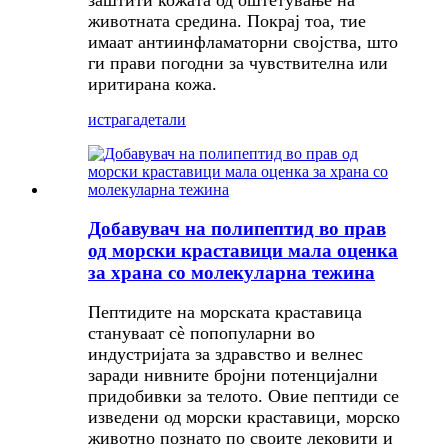
заштити кожата од оштетување на
животната средина. Покрај тоа, тие
имаат антиинфламаторни својства, што
ги прави погодни за чувствителна или
иритирана кожа.
истрага
детали
Добавувач на полипептид во прав
од морски краставици мала оценка
за храна со молекуларна тежина
Пептидите на морската краставица
стануваат сè попопуларни во
индустријата за здравство и велнес
заради нивните бројни потенцијални
придобивки за телото. Овие пептиди се
изведени од морски краставици, морско
животно познато по своите лековити и