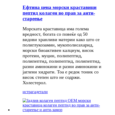
Ефтина цена морски краставици
пептид колаген во прав за анти-
стареење
Морската краставица има голема
вредност, богата со повеќе од 50
видови хранливи материи како што се
полиглукозамин, мукополисахарид,
морски биоактивен калциум, висок
протеин, муцин, полипептид,
полипептид, полипептид, полипептид,
разни аминокини и разни аминокини и
јаглени хидрати. Тоа е редок тоник со
висок степен што не содржи.
Холестерол.
истрага
детали