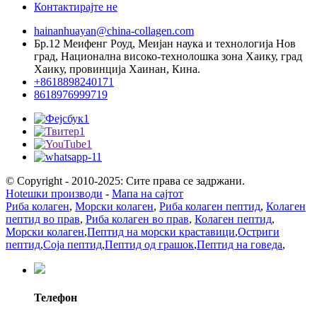
Контактирајте не
hainanhuayan@china-collagen.com
Бр.12 Меифенг Роуд, Меијан наука и технологија Нов
град, Национална високо-технолошка зона Хаику, град
Хаику, провинција Хаинан, Кина.
+8618898240171
8618976999719
© Copyright - 2010-2025: Сите права се задржани.
Hotешки производи
-
Мапа на сајтот
Риба колаген
,
Морски колаген
,
Риба колаген пептид
,
Колаген
пептид во прав
,
Риба колаген во прав
,
Колаген пептид
,
Морски колаген
,
Пептид на морски краставици
,
Остриги
пептид
,
Соја пептид
,
Пептид од грашок
,
Пептид на говеда
,
Телефон