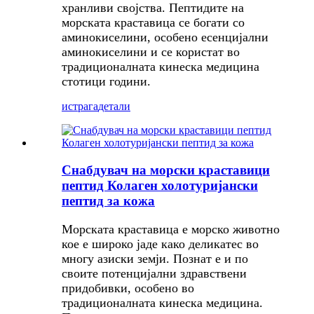
хранливи својства. Пептидите на
морската краставица се богати со
аминокиселини, особено есенцијални
аминокиселини и се користат во
традиционалната кинеска медицина
стотици години.
истрага
детали
Снабдувач на морски краставици
пептид Колаген холотуријански
пептид за кожа
Морската краставица е морско животно
кое е широко јаде како деликатес во
многу азиски земји. Познат е и по
своите потенцијални здравствени
придобивки, особено во
традиционалната кинеска медицина.