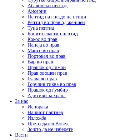
Абалонски пептид
Ансерин
Пептид на гнездо на птици
Pептид во прав од женшен
Туна пептид
Бонито еластин пептид
Кокос во прав
Папаја во прав
Манго во прав
Портокал во прав
Вар во прав
Прашок од лимон
Прав овошен прав
Гуава во прав
Горчлив тиква во прав
Прашок од ѓумбир
Адитиви за храна
За нас
Испорака
Нашиот партнер
Изложба
Претседател Вовед
Зошто да не изберете
Вести