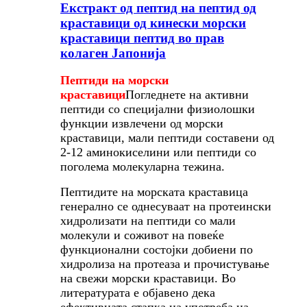
Екстракт од пептид на пептид од
краставици од кинески морски
краставици пептид во прав
колаген Јапонија
Пептиди на морски
краставици
Погледнете на активни
пептиди со специјални физиолошки
функции извлечени од морски
краставици, мали пептиди составени од
2-12 аминокиселини или пептиди со
поголема молекуларна тежина.
Пептидите на морската краставица
генерално се однесуваат на протеински
хидролизати на пептиди со мали
молекули и соживот на повеќе
функционални состојки добиени по
хидролиза на протеаза и прочистување
на свежи морски краставици.
Во
литературата е објавено дека