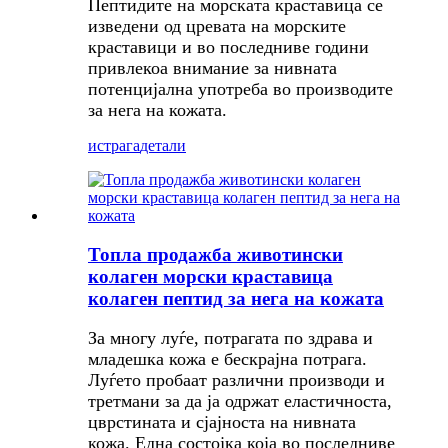
Пептидите на морската краставица се
изведени од цревата на морските
краставици и во последниве години
привлекоа внимание за нивната
потенцијална употреба во производите
за нега на кожата.
истрага
детали
Топла продажба животински
колаген морски краставица
колаген пептид за нега на кожата
За многу луѓе, потрагата по здрава и
младешка кожа е бескрајна потрага.
Луѓето пробаат различни производи и
третмани за да ја одржат еластичноста,
цврстината и сјајноста на нивната
кожа. Една состојка која во последниве