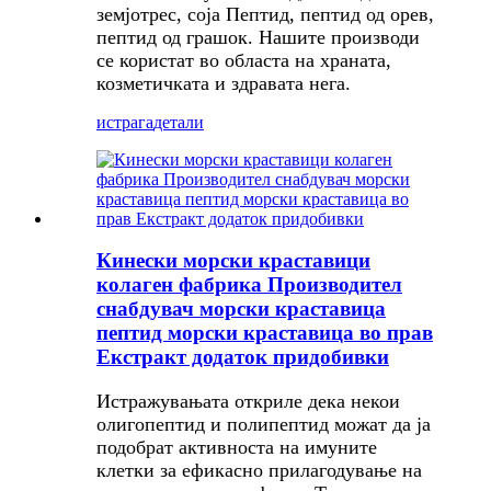
земјотрес, соја Пептид, пептид од орев,
пептид од грашок. Нашите производи
се користат во областа на храната,
козметичката и здравата нега.
истрага
детали
Кинески морски краставици
колаген фабрика Производител
снабдувач морски краставица
пептид морски краставица во прав
Екстракт додаток придобивки
Истражувањата откриле дека некои
олигопептид и полипептид можат да ја
подобрат активноста на имуните
клетки за ефикасно прилагодување на