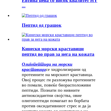
Евтина цена со висок квалитет HY
...
Пептид од грашок
Кинески морски краставици
пептид во прав за нега на кожата
Олигопептиди на морски
краставици
се хидролизирани од
протеините на морскиот краставица.
Овој процес ги разложува протеините
во помали, повеќе биорасположиви
пептиди. Познати по нивните
антиоксидантни својства, овие
олигопептиди помагаат во борбата
против оксидативниот стрес и да ја