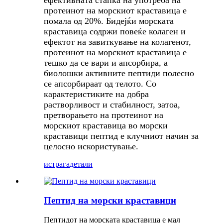
ефективната стапка на употреба на
протеинот на морскиот краставица е
помала од 20%. Бидејќи морската
краставица содржи повеќе колаген и
ефектот на завиткување на колагенот,
протеинот на морскиот краставица е
тешко да се вари и апсорбира, а
биолошки активните пептиди полесно
се апсорбираат од телото. Со
карактеристиките на добра
растворливост и стабилност, затоа,
претворањето на протеинот на
морскиот краставица во морски
краставици пептид е клучниот начин за
целосно искористување.
истрага
детали
Пептид на морски краставици
Пептидот на морската краставица е мал