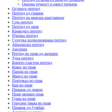
Орална течност и цврст пијалок
Остриги пептид
Пептид од грашок
Пептид на морски краставици
Соја пептид
Пептид од орев
Крокодил пептид
Пченка пептид
Сурутка хидролизирана пептид
Абалонски пептид
Ансерин
Pептид во прав од женшен
Туна пептид
Бонито еластин пептид
Кокос во прав
Папаја во прав
Манго во прав
Портокал во прав
Вар во прав
Прашок од лимон
Прав овошен прав
Гуава во прав
Горчлив тиква во прав
Прашок од ѓумбир