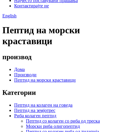
Најчесто поставувани прашања
Контактирајте не
English
Пептид на морски
краставици
производ
Дома
Производи
Пептид на морски краставици
Категории
Пептид на колаген на говеда
Пептид на земјотрес
Риба колаген пептид
Пептид со колаген со риба од треска
Морски риба олигопептид
Пептид со колаген риба од тилапија