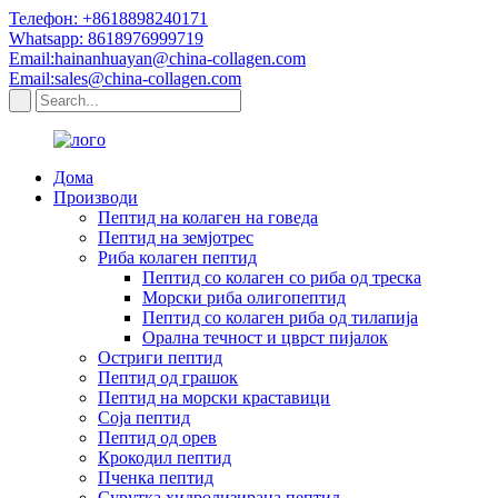
Телефон: +8618898240171
Whatsapp: 8618976999719
Email:hainanhuayan@china-collagen.com
Email:sales@china-collagen.com
Дома
Производи
Пептид на колаген на говеда
Пептид на земјотрес
Риба колаген пептид
Пептид со колаген со риба од треска
Морски риба олигопептид
Пептид со колаген риба од тилапија
Орална течност и цврст пијалок
Остриги пептид
Пептид од грашок
Пептид на морски краставици
Соја пептид
Пептид од орев
Крокодил пептид
Пченка пептид
Сурутка хидролизирана пептид