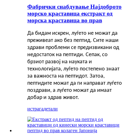
Фабрички снабдување Најдоброто
морско краставица екстракт од
морска краставица во прав
Да бидам искрен, луѓето не можат да
преживеат ако без пептид. Сите наши
здрави проблеми се предизвикани од
недостаток на пептиди. Сепак, со
брзиот развој на науката и
технологијата, луѓето постепено знаат
за важноста на пептидот. Затоа,
пептидите можат да ги направат луѓето
поздрави, а луѓето можат да имаат
добар и здрав живот.
истрага
детали