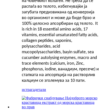
на човечкиот колаген. Не треба да се
распаѓа во телото, избегнувајќи ја
загубата предизвикана од конверзија
во организмот и може да биде брзо и
100% целосно апсорбиран од телото.
It
is rich in 18 essential amino acids, 17
vitamins, essential unsaturated fatty acids,
collagen peptides, saponins,
polysaccharides, acid
mucopolysaccharides, bayin sulfate, sea
cucumber autolysing enzymes, macro and
trace elements (calcium, iron, Zinc,
phosphorus, iodine, ванадиум, пресече) и
стапката на апсорпција на растворлив
калциум се зголемува за 10 пати.
истрага
детали