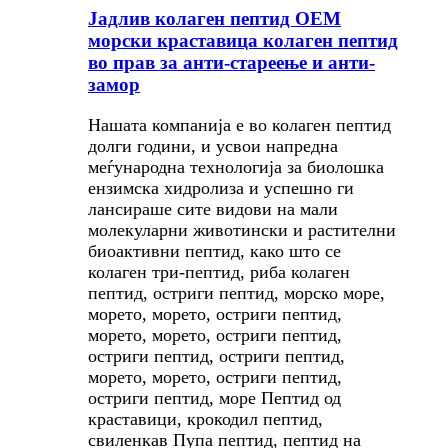
Јадлив колаген пептид ОЕМ
морски краставица колаген пептид
во прав за анти-стареење и анти-
замор
Нашата компанија е во колаген пептид
долги години, и усвои напредна
меѓународна технологија за биолошка
ензимска хидролиза и успешно ги
лансираше сите видови на мали
молекуларни животински и растителни
биоактивни пептид, како што се
колаген три-пептид, риба колаген
пептид, остриги пептид, морско море,
морето, морето, остриги пептид,
морето, морето, остриги пептид,
остриги пептид, остриги пептид,
морето, морето, остриги пептид,
остриги пептид, море Пептид од
краставици, крокодил пептид,
свиленкав Пупа пептид, пептид на