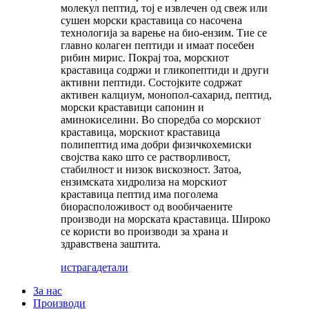
молекул пептид, тој е извлечен од свеж или
сушен морски краставица со насочена
технологија за варење на био-ензим. Тие се
главно колаген пептиди и имаат посебен
рибин мирис. Покрај тоа, морскиот
краставица содржи и гликопептиди и други
активни пептиди. Состојките содржат
активен калциум, монопол-сахарид, пептид,
морски краставици сапонин и
аминокиселини. Во споредба со морскиот
краставица, морскиот краставица
полипептид има добри физичкохемиски
својства како што се растворливост,
стабилност и низок вискозност. Затоа,
ензимската хидролиза на морскиот
краставица пептид има поголема
биорасположивост од вообичаените
производи на морската краставица. Широко
се користи во производи за храна и
здравствена заштита.
истрага
детали
За нас
Производи