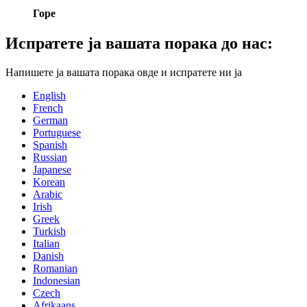
Горе
Испратете ја вашата порака до нас:
Напишете ја вашата порака овде и испратете ни ја
English
French
German
Portuguese
Spanish
Russian
Japanese
Korean
Arabic
Irish
Greek
Turkish
Italian
Danish
Romanian
Indonesian
Czech
Afrikaans