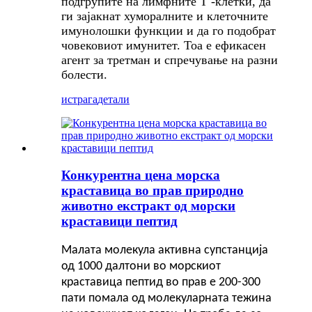
подгрупите на лимфните Т -клетки, да
ги зајакнат хуморалните и клеточните
имунолошки функции и да го подобрат
човековиот имунитет. Тоа е ефикасен
агент за третман и спречување на разни
болести.
истрага
детали
Конкурентна цена морска
краставица во прав природно
животно екстракт од морски
краставици пептид
Малата молекула активна супстанција
од 1000 далтони во морскиот
краставица пептид во прав е 200-300
пати помала од молекуларната тежина