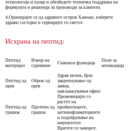
технологија и пазар и обезбедете техничка поддршка на
формулата и решенија за производи за клиенти.
4.Оринирајте се од здравиот остров Хаинан, изберете
здрави состојки и сервирајте го светот.
Исхрана на пептид:
Пептид
Извор на
Поле за
Главната функција
материјал
суровини
апликација
Здрав мозок, брзо
Пептид од
Оброк од
закрепнување од
орев
орев
замор,
навлажнувачки ефект
Промовирајте го
растот на
Пептид од
Протеин од
пробиотиците,
грашок
грашок
антиинфламаторните
и подобрување на
имунитетот
Вратете го заморот,