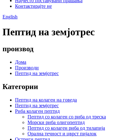
Најчесто поставувани прашања
Контактирајте не
English
Пептид на земјотрес
производ
Дома
Производи
Пептид на земјотрес
Категории
Пептид на колаген на говеда
Пептид на земјотрес
Риба колаген пептид
Пептид со колаген со риба од треска
Морски риба олигопептид
Пептид со колаген риба од тилапија
Орална течност и цврст пијалок
Остриги пептид