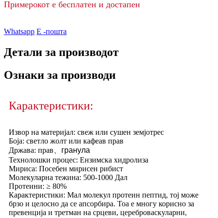
Примерокот е бесплатен и достапен
Whatsapp
Е -пошта
Детали за производот
Ознаки за производи
Карактеристики:
Извор на материјал: свеж или сушен земјотрес
Боја: светло жолт или кафеав прав
、
Држава: прав
гранула
Технолошки процес: Ензимска хидролиза
Мириса: Посебен мирисен рибист
Молекуларна тежина: 500-1000 Дал
Протеини: ≥ 80%
Карактеристики: Мал молекул протеин пептид, тој може
брзо и целосно да се апсорбира. Тоа е многу корисно за
превенција и третман на срцеви, цереброваскуларни,