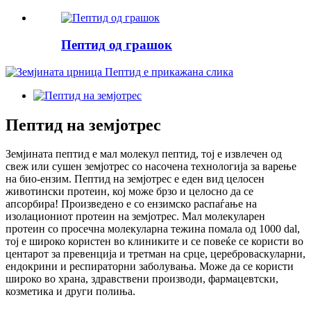
Пептид од грашок
Пептид на земјотрес
Земјината пептид е мал молекул пептид, тој е извлечен од
свеж или сушен земјотрес со насочена технологија за варење
на био-ензим. Пептид на земјотрес е еден вид целосен
животински протеин, кој може брзо и целосно да се
апсорбира! Произведено е со ензимско распаѓање на
изолациониот протеин на земјотрес. Мал молекуларен
протеин со просечна молекуларна тежина помала од 1000 dal,
тој е широко користен во клиниките и се повеќе се користи во
центарот за превенција и третман на срце, цереброваскуларни,
ендокрини и респираторни заболувања. Може да се користи
широко во храна, здравствени производи, фармацевтски,
козметика и други полиња.