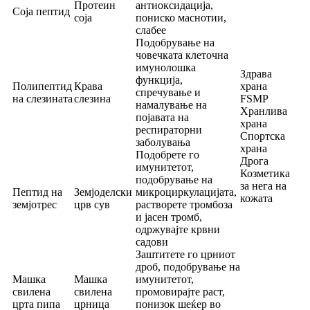
Протеин
антиоксидација,
Соја пептид
соја
пониско маснотии,
слабее
Подобрување на
човечката клеточна
имунолошка
Здрава
функција,
Полипептид
Крава
храна
спречување и
на слезината
слезина
FSMP
намалување на
Хранлива
појавата на
храна
респираторни
Спортска
заболувања
храна
Подобрете го
Дрога
имунитетот,
Козметика
подобрување на
за нега на
Пептид на
Земјоделски
микроциркулацијата,
кожата
земјотрес
црв сув
растворете тромбоза
и јасен тромб,
одржувајте крвни
садови
Заштитете го црниот
дроб, подобрување на
Машка
Машка
имунитетот,
свилена
свилена
промовирајте раст,
црта пипа
црница
понизок шеќер во