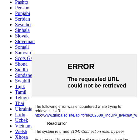
Pashto
Persian
Punjabi
Serbian
Sesotho
Sinhala
Slovak
Slovenian
Somali
Samoan
Scots Gaelic
Shona
Sindhi
Sundanese
Swahili
Tajik
Tamil
Telugu
Thai
Ukrainian
Urdu
Uzbek
Vietnamese
Welsh
Xhosa