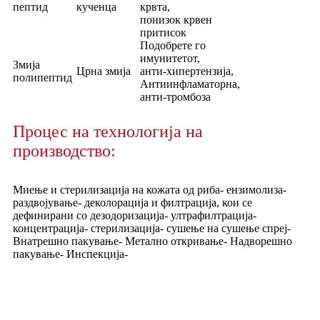
пептид
кученца
крвта,
понизок крвен
притисок
Подобрете го
имунитетот,
Змија
Црна змија
анти-хипертензија,
полипептид
Антиинфламаторна,
анти-тромбоза
Процес на технологија на
производство:
Миење и стерилизација на кожата од риба- ензимолиза-
раздвојување- деколорација и филтрација, кои се
дефинирани со дезодоризација- ултрафилтрација-
концентрација- стерилизација- сушење на сушење спреј-
Внатрешно пакување- Метално откривање- Надворешно
пакување- Инспекција-