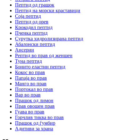
Пептид од грашок
Пептид на морски краставици
Соја пептид
Пептид од орев
Крокодил пептид
Пченка пептид
Сурутка хидролизирана пептид
Абалонски пептид
Ансерин
Pептид во прав од женшен
Туна пептид
Бонито еластин пептид
Кокос во прав
Папаја во прав
Манго во прав
Портокал во прав
Вар во прав
Прашок од лимон
Прав овошен прав
Гуава во прав
Горчлив тиква во прав
Прашок од ѓумбир
Адитиви за храна