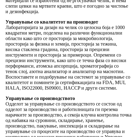
материјали се изработени од не'рѓосувачки челик, и нема
слепи цевки на мртвите краеви, што е погодно за чистење
и дезинфекција.
Управување со квалитетот на производот
Лабораторијата за дизајн на челик со целосна боја е 1000
квадратни метри, поделена на различни функционални
области како што се просторија за микробиологија,
просторија за физика и хемија, просторија за тежина,
висока стаклена градина, просторија за прецизни
инструменти и просторија за примероци. Опремени со
прецизни инструменти, како што се течна фаза со високи
перформанси, атомска апсорпција, хроматографија со
тенок слој, азотна анализатор и анализатор на маснотии.
Воспоставете и подобрување на системот за управување со
квалитетот и поминете ја сертификацијата на FDA, MUI,
HALA, ISO22000, IS09001, HACCP и други системи.
Управување со производството
Одделот за управување со производството се состои од
одделот за производство и работилницата ги презема
нарачките за производство, а секоја клучна контролна точка
од набавка на суровини, складирање, хранење,
производство, пакување, инспекција и складирање на
управување со процесите на производство се управува и
контролира од искусни технички работници и Управен