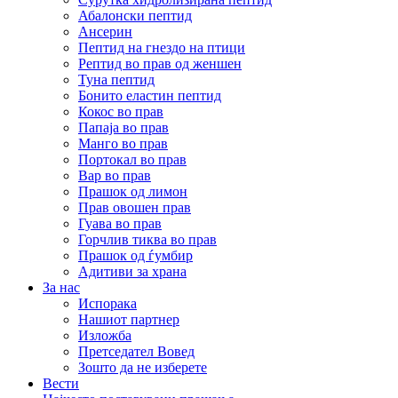
Абалонски пептид
Ансерин
Пептид на гнездо на птици
Pептид во прав од женшен
Туна пептид
Бонито еластин пептид
Кокос во прав
Папаја во прав
Манго во прав
Портокал во прав
Вар во прав
Прашок од лимон
Прав овошен прав
Гуава во прав
Горчлив тиква во прав
Прашок од ѓумбир
Адитиви за храна
За нас
Испорака
Нашиот партнер
Изложба
Претседател Вовед
Зошто да не изберете
Вести