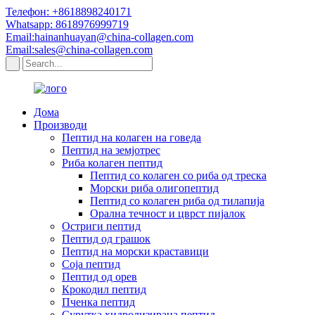
Телефон: +8618898240171
Whatsapp: 8618976999719
Email:hainanhuayan@china-collagen.com
Email:sales@china-collagen.com
Дома
Производи
Пептид на колаген на говеда
Пептид на земјотрес
Риба колаген пептид
Пептид со колаген со риба од треска
Морски риба олигопептид
Пептид со колаген риба од тилапија
Орална течност и цврст пијалок
Остриги пептид
Пептид од грашок
Пептид на морски краставици
Соја пептид
Пептид од орев
Крокодил пептид
Пченка пептид
Сурутка хидролизирана пептид