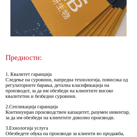
Предности:
1. Квалитет гаранција
Следење на суровини, напредна технологија, повисока од
регулаторните барања, детална класификација на
производот, за да им обезбеди на клиентите високо
квалитетни и безбедни суровини.
2.Сепликација гаранција
Континуиран производствен капацитет, разумен инвентар,
за да им обезбеди на клиентите доволно производи.
3.Ехнологија услуга
Обезбедете обука на производи за клиенти во продажба,