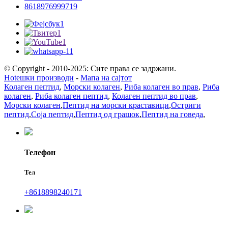
8618976999719
© Copyright - 2010-2025: Сите права се задржани.
Hotешки производи
-
Мапа на сајтот
Колаген пептид
,
Морски колаген
,
Риба колаген во прав
,
Риба
колаген
,
Риба колаген пептид
,
Колаген пептид во прав
,
Морски колаген
,
Пептид на морски краставици
,
Остриги
пептид
,
Соја пептид
,
Пептид од грашок
,
Пептид на говеда
,
Телефон
Тел
+8618898240171