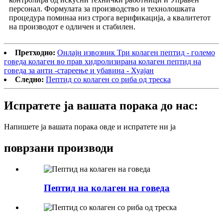
персонал. Формулата за производство и технолошката
процедура поминаа низ строга верификација, а квалитетот
на производот е одличен и стабилен.
Претходно:
Онлајн извозник Три колаген пептид - големо
говеда колаген во прав хидролизирана колаген пептид на
говеда за анти -стареење и убавина - Хуајан
Следно:
Пептид со колаген со риба од треска
Испратете ја вашата порака до нас:
Напишете ја вашата порака овде и испратете ни ја
поврзани производи
Пептид на колаген на говеда